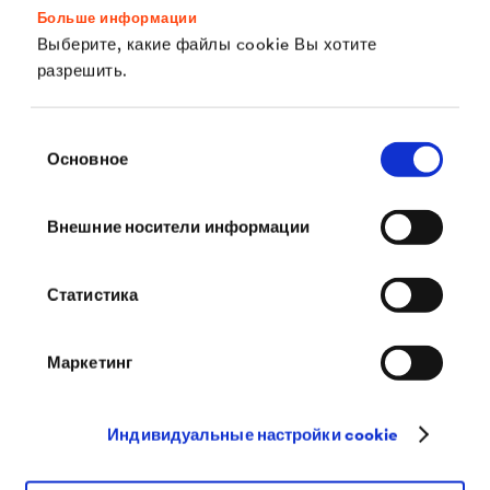
Больше информации
Выберите, какие файлы cookie Вы хотите
разрешить.
Выбор
Основное
согласия
Внешние носители информации
Классификация систем подкровельной
Статистика
изоляции скатных крыш. Вебинар
Маркетинг
Подробне о специфике применения мембран по
сплошному настилу и соответствующих Классах
Индивидуальные настройки cookie
подкровельной изоляции можно узнать из этого
вебинара.