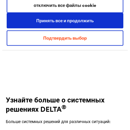
отключить все файлы cookie
Здесь представлен проект Стандарта Национального
Принять все и продолжить
кровельного союза (далее - СТО) по выбору
конструктивных решений подкровельного слоя
Подтвердить выбор
скатных крыш.
Узнайте больше о системных
®
решениях
DELTA
Больше системных решений для различных ситуаций: