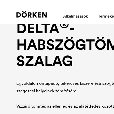
Ragasztóprogam
Alkalmazások
Terméke
®
DELTA
-
HABSZÖGTÖ
SZALAG
Egyoldalon öntapadó, tekercses kiszerelésű szögtö
szegezési helyeinek tömítésére.
Vízzáró tömítés az ellenléc és az alátétfedés között