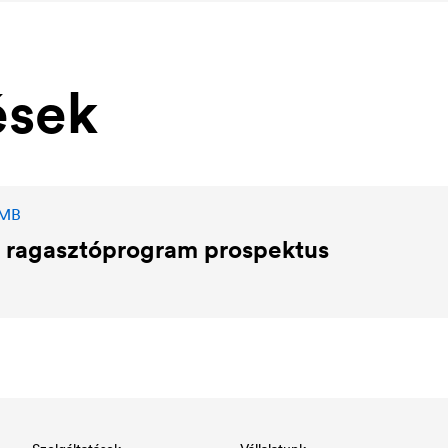
ések
 MB
ragasztóprogram prospektus