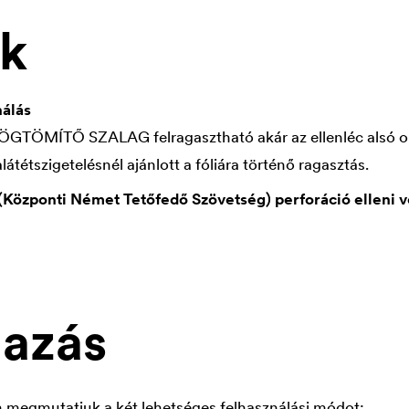
ök
nálás
TÖMÍTŐ SZALAG felragasztható akár az ellenléc alsó olda
alátétszigetelésnél ajánlott a fóliára történő ragasztás.
Központi Német Tetőfedő Szövetség) perforáció elleni 
azás
 megmutatjuk a két lehetséges felhasználási módot: