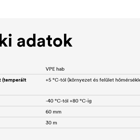
i adatok
VPE hab
 (temperált
+5 °C-tól (környezet és felület hőmérsékl
-40 °C-tól +80 °C-ig
60 mm
30 m