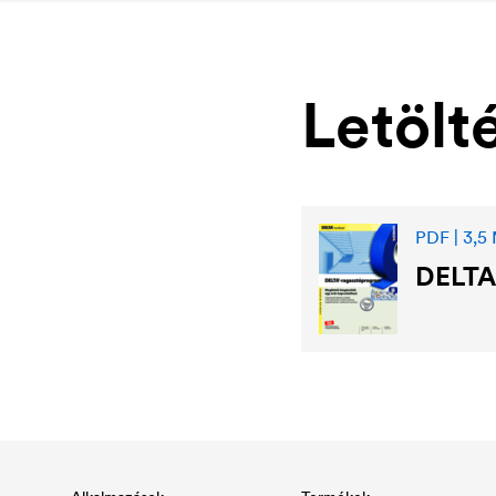
Letölt
PDF | 3,5
DELTA