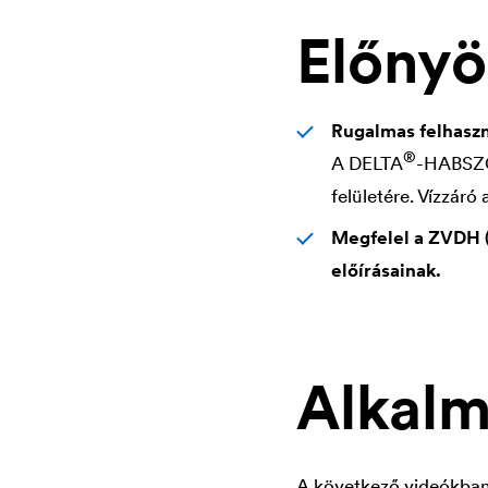
Előny
Rugalmas felhasz
®
A
DELTA
-HABSZÖG
felületére. Vízzáró 
Megfelel a ZVDH (
előírásainak.
Alkalm
A következő videókban