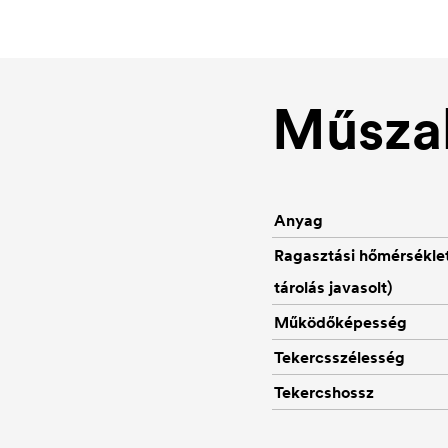
Műszak
Anyag
Ragasztási hőmérséklet
tárolás javasolt)
Működőképesség
Tekercsszélesség
Tekercshossz