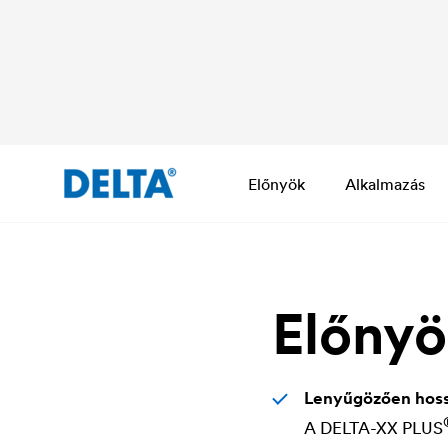
Előnyök
Alkalmazás
Előny
Lenyűgözően hoss
A
DELTA
-XX PLUS