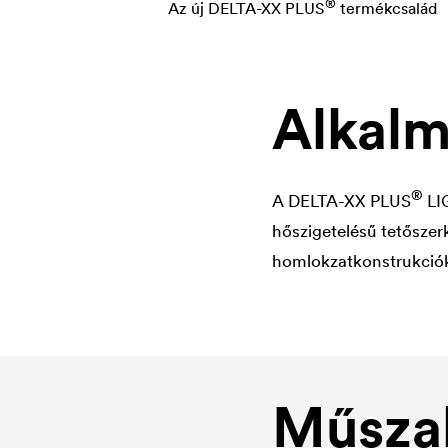
®
Az új
DELTA
-XX PLUS
termékcsalád
Alkalm
®
A
DELTA
-XX PLUS
LIG
hőszigetelésű tetőszerk
homlokzatkonstrukciók 
Műszak