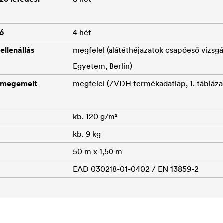
ió
4 hét
llenállás
megfelel (alátéthéjazatok csapóeső vizsgá
Egyetem, Berlin)
 megemelt
megfelel (ZVDH termékadatlap, 1. tábláza
kb. 120 g/m²
kb. 9 kg
50 m x 1,50 m
EAD 030218-01-0402 / EN 13859-2