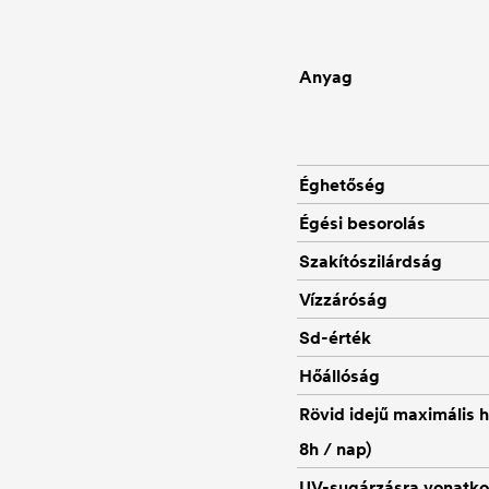
Anyag
Éghetőség
Égési besorolás
Szakítószilárdság
Vízzáróság
Sd-érték
Hőállóság
Rövid idejű maximális h
8h / nap)
UV-sugárzásra vonatko