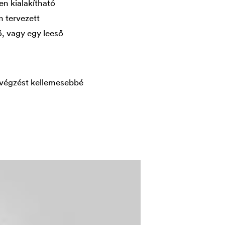
en kialakítható
 tervezett
ő, vagy egy leeső
kavégzést kellemesebbé