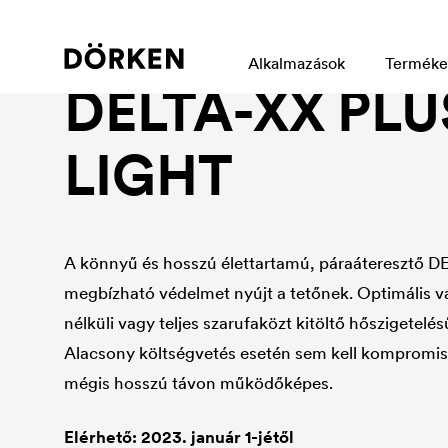
Tetőfólia
Alkalmazások
Terméke
DELTA
-XX PLU
LIGHT
A könnyű és hosszú élettartamú, páraáteresztő
D
megbízható védelmet nyújt a tetőnek. Optimális vá
nélküli vagy teljes szarufaközt kitöltő hőszigetelé
Alacsony költségvetés esetén sem kell kompromi
mégis hosszú távon működőképes.
Elérhető: 2023. január 1-jétől