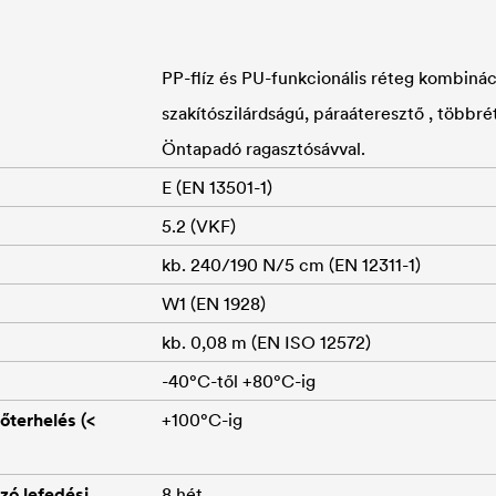
PP-flíz és PU-funkcionális réteg kombináci
szakítószilárdságú, páraáteresztő , többrét
Öntapadó ragasztósávval.
E (EN 13501-1)
5.2 (VKF)
kb. 240/190 N/5 cm (EN 12311-1)
W1 (EN 1928)
kb. 0,08 m (EN ISO 12572)
-40°C-től +80°C-ig
őterhelés (<
+100°C-ig
zó lefedési
8 hét