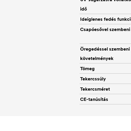
idő
Ideiglenes fedés funkc
Csapóesővel szembeni e
Öregedéssel szembeni
követelmények
Tömeg
Tekercssúly
Tekercsméret
CE-tanúsítás