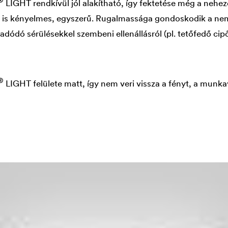
®
LIGHT rendkívül jól alakítható, így fektetése még a nehez
l is kényelmes, egyszerű. Rugalmassága gondoskodik a nem
adódó sérülésekkel szembeni ellenállásról (pl. tetőfedő cip
®
LIGHT felülete matt, így nem veri vissza a fényt, a mun