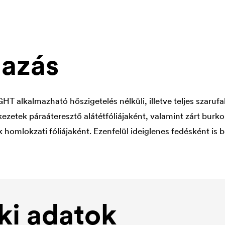
azás
HT alkalmazható hőszigetelés nélküli, illetve teljes szarufa
ezetek páraáteresztő alátétfóliájaként, valamint zárt burko
homlokzati fóliájaként. Ezenfelül ideiglenes fedésként is 
i adatok