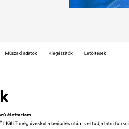
Műszaki adatok
Kiegészítők
Letöltések
ök
zú élettartam
®
LIGHT még évekkel a beépítés után is el tudja látni funkc