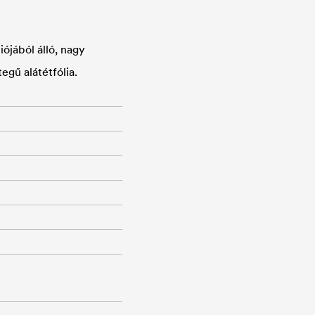
ójából álló, nagy
egű alátétfólia.