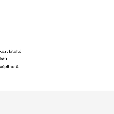
közt kitöltő
latú
beépíthető.