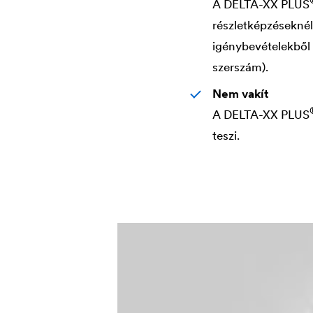
A
DELTA
-XX PLUS
részletképzésekné
igénybevételekből 
szerszám).
Nem vakít
A
DELTA
-XX PLUS
teszi.