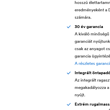
hosszú élettartamm
eredményeként a
számára.
30 év garancia
A kiváló minőségű 
garanciát nyújtun
csak az anyagot cs
garancia ügyintézé
A részletes garanciá
Integrált öntapad
Az integrált ragas
megakadályozza a n
nyújt.
Extrém rugalmass