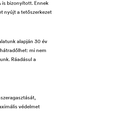
is bizonyított. Ennek
 nyújt a tetőszerkezet
alatunk alapján 30 év
hátradőlhet: mi nem
unk. Ráadásul a
sszeragasztását,
aximális védelmet