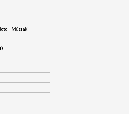
lata - Műszaki
t)