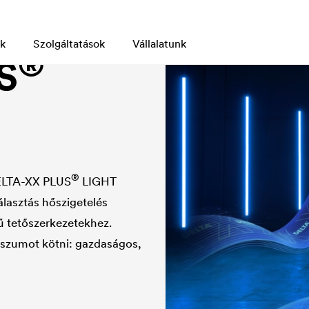
k
Szolgáltatások
Vállalatunk
®
S
®
ELTA
-XX PLUS
LIGHT
lasztás hőszigetelés
sű tetőszerkezetekhez.
sszumot kötni: gazdaságos,