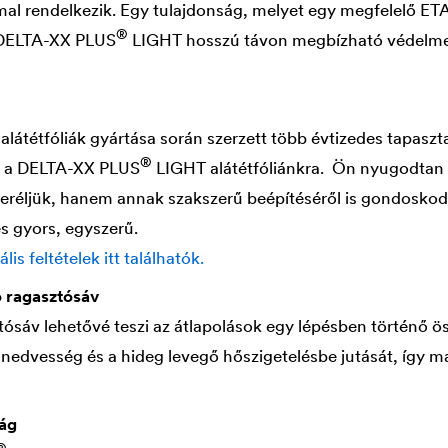
al rendelkezik. Egy tulajdonság, melyet egy megfelelő ETA 
®
DELTA
-XX PLUS
LIGHT hosszú távon megbízható védelmet
alátétfóliák gyártása során szerzett több évtizedes tapaszt
®
k a
DELTA
-XX PLUS
LIGHT alátétfóliánkra.
Ön nyugodtan 
eréljük, hanem annak szakszerű beépítéséről is gondoskod
s gyors, egyszerű.
lis feltételek itt találhatók.
ó ragasztósáv
ztósáv lehetővé teszi az átlapolások egy lépésben történő ö
edvesség és a hideg levegő hőszigetelésbe jutását, így m
ág