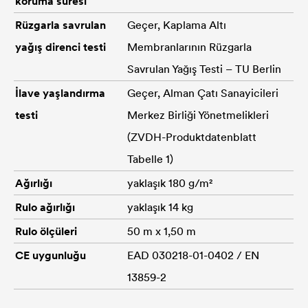
koruma süresi
Rüzgarla savrulan
Geçer, Kaplama Altı
yağış direnci testi
Membranlarının Rüzgarla
Savrulan Yağış Testi – TU Berlin
İlave yaşlandırma
Geçer, Alman Çatı Sanayicileri
testi
Merkez Birliği Yönetmelikleri
(ZVDH-Produktdatenblatt
Tabelle 1)
Ağırlığı
yaklaşık 180 g/m²
Rulo ağırlığı
yaklaşık 14 kg
Rulo ölçüleri
50 m x 1,50 m
CE uygunluğu
EAD 030218-01-0402 / EN
13859-2