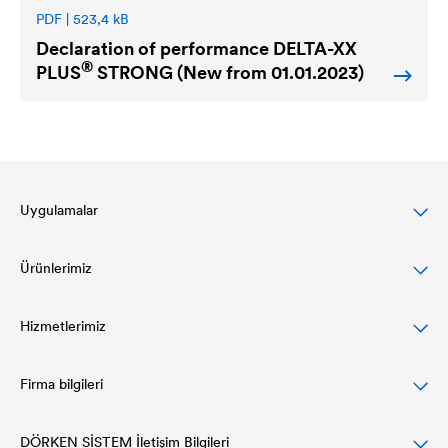
PDF | 523,4 kB
Declaration of performance
DELTA
-XX
®
PLUS
STRONG (New from 01.01.2023)
Uygulamalar
Ürünlerimiz
Eğimli çatılar için DELTA çözümleri
Cephe tasarımları için kapsamlı çözümler
Hizmetlerimiz
Çatı örtüleri
Düz çatılarda koruma ve drenaj
Hava ve Buhar Bariyerleri
Firma bilgileri
Planlama ve spesifikasyon
Yalıtım sistemleri ve drenaj
Yapıştırma Programı
References
DÖRKEN SİSTEM İletişim Bilgileri
Kurumsal yapı