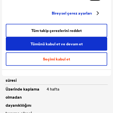
Su geçirimsizlik
W1 sınıfı (EN 1928)
Bireysel çerez ayarları
Sd değeri
yaklaşık 0,08 m (EN ISO 12572)
Isı dayanımı
-40°C ile +80°C
Tüm takip çerezlerini reddet
Kısa süreli
+100°C
maksimum ısı
Tümünü kabul et ve devam et
dayanımı (< 8 saat
/ gün)
Seçimi kabul et
UV ile ilişkili hava
12 hafta
olaylarına dayanım
süresi
Üzerinde kaplama
4 hafta
olmadan
dayanıklılığını