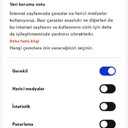
Veri koruma notu
İnternet sayfamızda çerezler ve harici medyalar
Teknik veriler
kullanıyoruz. Bazı çerezler esaslıdır ve diğerleri de
bu internet sayfasını ve kullanımını sizin için daha
da iyileştirmemizde yardımcı olmaktadır.
Malzeme
PP spun bond, güçlendirme
Daha fazla bilgi
Hangi çerezlere izin vereceğinizi seçiniz.
katmanı, ve PU kaplamadan
oluşan, yüksek yırtılma
Onay
dayanımına ve entegre
Gerekli
Seçimi
kendinden yapışkanlı bindirme
kenarlarına sahip, çok katmanlı
Harici medyalar
çatı örtüsü.
Yangın sınıfı
E (EN 13501-1), VKF (5.2)
İstatistik
Yırtılma
yaklaşık 500/500 N/5 cm (EN
mukavemeti
12311-1)
Pazarlama