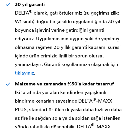
30 yıl garanti
®
DELTA
olarak, çatı örtülerimiz (su geçirimsizlik:
W1 sınıfı) doğru bir şekilde uygulandığında 30 yıl
boyunca işlevini yerine getirdiğini garanti
ediyoruz. Uygulamasının uygun şekilde yapılmış
olmasına rağmen 30 yıllık garanti kapsamı süresi
içinde ürünlerimizle ilgili bir sorun olursa,
yanınızdayız. Garanti koşullarımıza ulaşmak için
tıklayınız
.
Malzeme ve zamandan %30'a kadar tasarruf
İki tarafında yer alan kendinden yapışkanlı
®
bindirme kenarları sayesinde
DELTA
-MAXX
PLUS, standart örtülere kıyasla daha hızlı ve daha
az fire ile sağdan sola ya da soldan sağa istenilen
®
yönde rahatlıkla döşenebilir.
DELTA
-MAXX