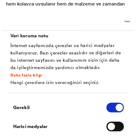
hem kolayca uygulanır hem de malzeme ve zamandan
%30 tasarruf sağlar.
®
DELTA
-MAXX PLUS, soldan sağa ya da sağdan sola
Veri koruma notu
döşenebilir. 180 derece çevrilip aksi yönde döşenmeye
İnternet sayfamızda çerezler ve harici medyalar
devam edilebilir. Eğik mahya ve eğik derelerde tam
kullanıyoruz. Bazı çerezler esaslıdır ve diğerleri de
ölçüsünde kesilebilmesi sebebiyle gereksiz fire
bu internet sayfasını ve kullanımını sizin için daha
da iyileştirmemizde yardımcı olmaktadır.
meydana gelmez.
Daha fazla bilgi
Hangi çerezlere izin vereceğinizi seçiniz.
®
DELTA
-MAXX PLUS serildikten sonra, kendinden
yapışkanlı bandın koruyucusunu soyup kenarları
Onay
yapıştırıp kurulumu kolayca bitirebilirsiniz.
Gerekli
Seçimi
Uygulandığı anda anında rüzgar geçirimsizlik sağlar.
Harici medyalar
Gridli yapısı sayesinde düzgünce keislebilir.