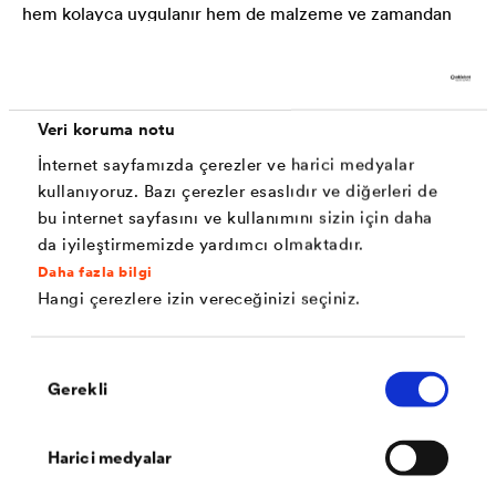
hem kolayca uygulanır hem de malzeme ve zamandan
%30 tasarruf sağlar.
®
DELTA
-MAXX PLUS, soldan sağa ya da sağdan sola
Veri koruma notu
döşenebilir. 180 derece çevrilip aksi yönde döşenmeye
İnternet sayfamızda çerezler ve harici medyalar
devam edilebilir. Eğik mahya ve eğik derelerde tam
kullanıyoruz. Bazı çerezler esaslıdır ve diğerleri de
ölçüsünde kesilebilmesi sebebiyle gereksiz fire
bu internet sayfasını ve kullanımını sizin için daha
da iyileştirmemizde yardımcı olmaktadır.
meydana gelmez.
Daha fazla bilgi
Hangi çerezlere izin vereceğinizi seçiniz.
®
DELTA
-MAXX PLUS serildikten sonra, kendinden
yapışkanlı bandın koruyucusunu soyup kenarları
Onay
yapıştırıp kurulumu kolayca bitirebilirsiniz.
Gerekli
Seçimi
Uygulandığı anda anında rüzgar geçirimsizlik sağlar.
Harici medyalar
Gridli yapısı sayesinde düzgünce keislebilir.