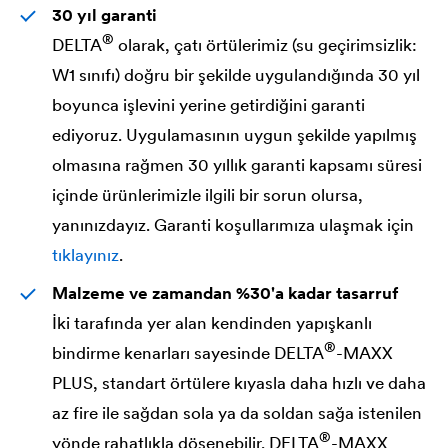
30 yıl garanti
®
DELTA
olarak, çatı örtülerimiz (su geçirimsizlik:
W1 sınıfı) doğru bir şekilde uygulandığında 30 yıl
boyunca işlevini yerine getirdiğini garanti
ediyoruz. Uygulamasının uygun şekilde yapılmış
olmasına rağmen 30 yıllık garanti kapsamı süresi
içinde ürünlerimizle ilgili bir sorun olursa,
yanınızdayız. Garanti koşullarımıza ulaşmak için
tıklayınız
.
Malzeme ve zamandan %30'a kadar tasarruf
İki tarafında yer alan kendinden yapışkanlı
®
bindirme kenarları sayesinde
DELTA
-MAXX
PLUS, standart örtülere kıyasla daha hızlı ve daha
az fire ile sağdan sola ya da soldan sağa istenilen
®
yönde rahatlıkla döşenebilir.
DELTA
-MAXX