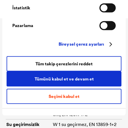
İstatistik
Pazarlama
Teknik veriler
Bireysel çerez ayarları
Malzeme
Patentli kendinden yapışkanlı
Tüm takip çerezlerini reddet
kenara ve PET nem depolama
keçesine sahip, difüzyona açık
Tümünü kabul et ve devam et
poliüretan kaplamalı muflon
Yangın sınıfı
B,s1,d2, EN 13501-1
Seçimi kabul et
Yırtılma dayanımı
yaklaşık olarak 450/400 N/5
cm, EN 12311-1+2
Su geçirimsizlik
W 1 su geçirmez, EN 13859-1+2