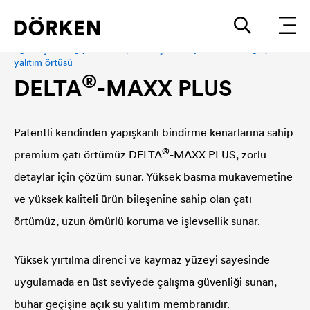
Eğimli çatı ve giydirme cepheler için enerji tasarrufu sağlayan su
yalıtım örtüsü
®
DELTA
-MAXX PLUS
Patentli kendinden yapışkanlı bindirme kenarlarına sahip
®
premium çatı örtümüz
DELTA
-MAXX PLUS, zorlu
detaylar için çözüm sunar. Yüksek basma mukavemetine
ve yüksek kaliteli ürün bileşenine sahip olan çatı
örtümüz, uzun ömürlü koruma ve işlevsellik sunar.
Yüksek yırtılma direnci ve kaymaz yüzeyi sayesinde
uygulamada en üst seviyede çalışma güvenliği sunan,
buhar geçişine açık su yalıtım membranıdır.