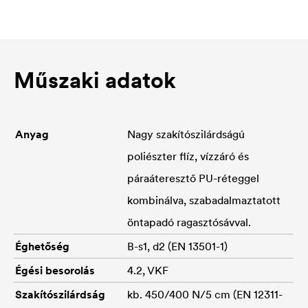
Műszaki adatok
Anyag
Nagy szakítószilárdságú
poliészter flíz, vízzáró és
páraáteresztő PU-réteggel
kombinálva, szabadalmaztatott
öntapadó ragasztósávval.
Éghetőség
B-s1, d2 (EN 13501-1)
Égési besorolás
4.2, VKF
Szakítószilárdság
kb. 450/400 N/5 cm (EN 12311-