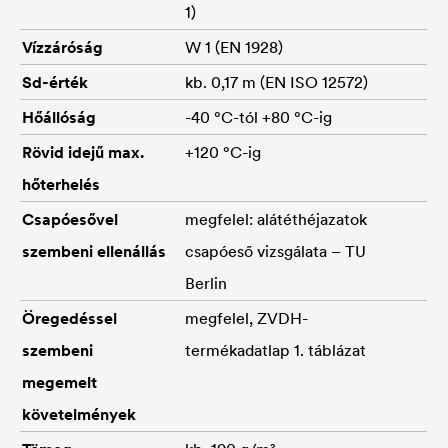
1)
Vízzáróság
W 1 (EN 1928)
Sd-érték
kb. 0,17 m (EN ISO 12572)
Hőállóság
-40 °C-tól +80 °C-ig
Rövid idejű max.
+120 °C-ig
hőterhelés
Csapóesővel
megfelel: alátéthéjazatok
szembeni ellenállás
csapóeső vizsgálata – TU
Berlin
Öregedéssel
megfelel, ZVDH-
szembeni
termékadatlap 1. táblázat
megemelt
követelmények