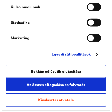
Külső médiumok
Statisztika
Marketing
Egyedi sütibeállítások
®
DELTA
Reklám célúsütik elutasítása
Meierhof
Vechta, Németország
Az összes elfogadása és folytatás
A Vechta melletti régi Meierhof tetőfelújítása során számos
kihívással kellett megbirkózni. A megrendelő és a tervezők
többek között a rendkívüli szakítószilárdsággal rendelkező
Kiválasztás átvétele
®
DELTA
-MAXX PLUS alátétfóliát választották.