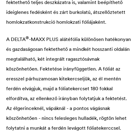
fektethető teljes deszkázatra is, valamint beépíthető
ideiglenes fedésként és zárt burkolatú, átszellőztetett
homlokzatkonstrukció homlokzati fóliájaként.
®
A
DELTA
-MAXX PLUS alátéfólia különösen hatékonyan
és gazdaságosan fektethető a mindkét hosszanti oldalán
megtalálható, két integrált ragasztósávnak
köszönhetően. Fektetése irányfüggetlen. A fóliát az
eresszel párhuzamosan kitekercseljük, az él mentén
ferdén elvágjuk, majd a fóliatekercset 180 fokkal
elfordítva, az ellenkező irányban folytatjuk a fektetést.
Az élgerinceknél, vápáknál - a pontos vágásnak
köszönhetően - nincs felesleges hulladék, rögtön lehet
folytatni a munkát a ferdén levágott fóliatekerccsel.