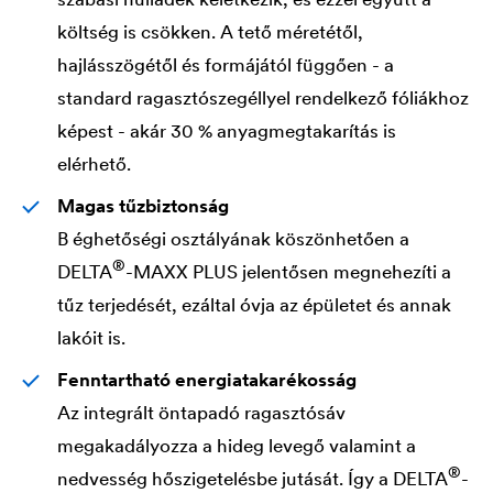
költség is csökken. A tető méretétől,
hajlásszögétől és formájától függően - a
standard ragasztószegéllyel rendelkező fóliákhoz
képest - akár 30 % anyagmegtakarítás is
elérhető.
Magas tűzbiztonság
B éghetőségi osztályának köszönhetően a
®
DELTA
-MAXX PLUS jelentősen megnehezíti a
tűz terjedését, ezáltal óvja az épületet és annak
lakóit is.
Fenntartható energiatakarékosság
Az integrált öntapadó ragasztósáv
megakadályozza a hideg levegő valamint a
®
nedvesség hőszigetelésbe jutását. Így a
DELTA
-