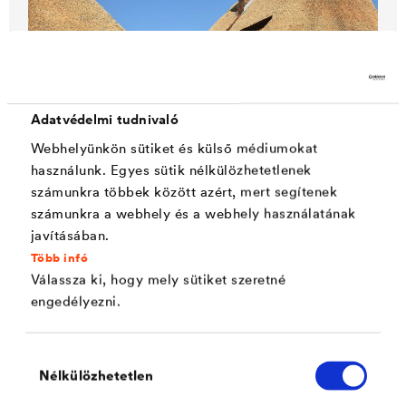
Adatvédelmi tudnivaló
Webhelyünkön sütiket és külső médiumokat
használunk. Egyes sütik nélkülözhetetlenek
számunkra többek között azért, mert segítenek
®
DELTA
számunkra a webhely és a webhely használatának
javításában.
Nádtető
Lensahn közelében, Németország
Több infó
Válassza ki, hogy mely sütiket szeretné
Mivel ennek a bájos balti-tengeri lakóépületnek a nádtetője
évekkel ezelőtt készült és a szigetelés nem volt megfelelő, a
engedélyezni.
tulajdonosok úgy döntöttek, hogy nádtetővel újrafedik, és
®
energetikailag korszerűsítik a
DELTA
-MAXX PLUS
alátétmembrán segítségével.
Hozzájárulás
Nélkülözhetetlen
kiválasztása