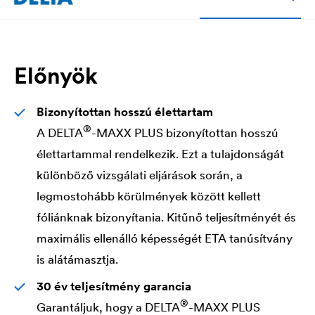
Előnyök
Bizonyítottan hosszú élettartam
®
A
DELTA
-MAXX PLUS bizonyítottan hosszú
élettartammal rendelkezik. Ezt a tulajdonságát
különböző vizsgálati eljárások során, a
legmostohább körülmények között kellett
fóliánknak bizonyítania. Kitűnő teljesítményét és
maximális ellenálló képességét ETA tanúsítvány
is alátámasztja.
30 év teljesítmény garancia
®
Garantáljuk, hogy a
DELTA
-MAXX PLUS