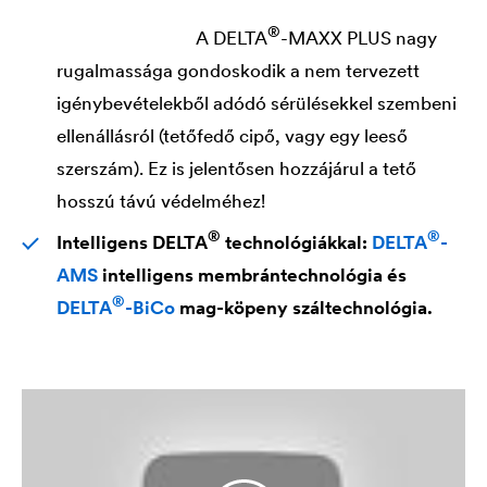
®
A
DELTA
-MAXX PLUS nagy
rugalmassága gondoskodik a nem tervezett
igénybevételekből adódó sérülésekkel szembeni
ellenállásról (tetőfedő cipő, vagy egy leeső
szerszám). Ez is jelentősen hozzájárul a tető
hosszú távú védelméhez!
®
®
Intelligens
DELTA
technológiákkal:
DELTA
-
AMS
intelligens membrántechnológia és
®
DELTA
-BiCo
mag-köpeny száltechnológia.