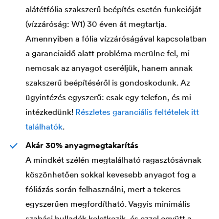
alátétfólia szakszerű beépítés esetén funkcióját
(vízzáróság: W1) 30 éven át megtartja.
Amennyiben a fólia vízzáróságával kapcsolatban
a garanciaidő alatt probléma merülne fel, mi
nemcsak az anyagot cseréljük, hanem annak
szakszerű beépítéséről is gondoskodunk. Az
ügyintézés egyszerű: csak egy telefon, és mi
intézkedünk!
Részletes garanciális feltételek itt
találhatók
.
Akár 30% anyagmegtakarítás
A mindkét szélén megtalálható ragasztósávnak
köszönhetően sokkal kevesebb anyagot fog a
fóliázás során felhasználni, mert a tekercs
egyszerűen megfordítható. Vagyis minimális
szabási hulladék keletkezik, és ezzel együtt a