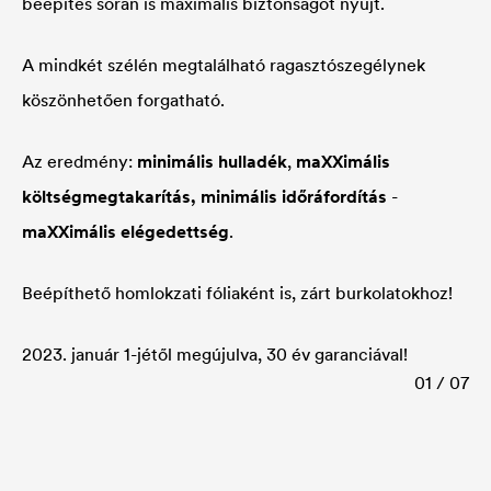
beépítés során is maximális biztonságot nyújt.
A mindkét szélén megtalálható ragasztószegélynek
köszönhetően forgatható.
Az eredmény:
minimális hulladék
,
maXXimális
költségmegtakarítás, minimális időráfordítás
-
maXXimális elégedettség
.
Beépíthető homlokzati fóliaként is, zárt burkolatokhoz!
2023. január 1-jétől megújulva, 30 év garanciával!
01 / 07