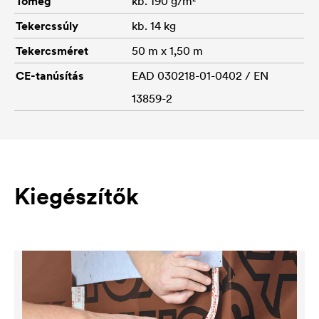
Tömeg
kb. 190 g/m²
Tekercssúly
kb. 14 kg
Tekercsméret
50 m x 1,50 m
CE-tanúsítás
EAD 030218-01-0402 / EN
13859-2
Kiegészítők