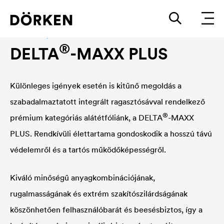
Alátétfedés, homlokzati fólia zárt burkolatokhoz
®
DELTA
-MAXX PLUS
Különleges igények esetén is kitűnő megoldás a
szabadalmaztatott integrált ragasztósávval rendelkező
®
prémium kategóriás alátétfóliánk, a
DELTA
-MAXX
PLUS. Rendkívüli élettartama gondoskodik a hosszú távú
védelemről és a tartós működőképességről.
Kiváló minőségű anyagkombinációjának,
rugalmasságának és extrém szakítószilárdságának
köszönhetően felhasználóbarát és beesésbiztos, így a