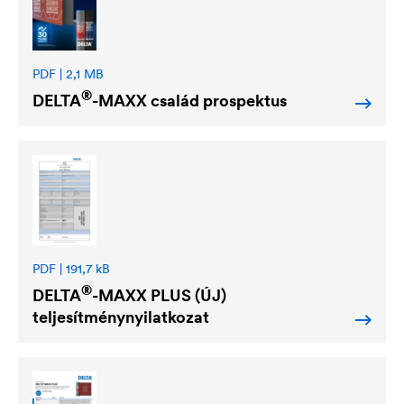
PDF | 2,1 MB
®
DELTA
-MAXX család prospektus
PDF | 191,7 kB
®
DELTA
-MAXX PLUS (ÚJ)
teljesítménynyilatkozat