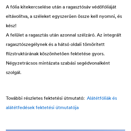
A fólia kitekercselése után a ragasztósáv védőfóliáját
eltávolítva, a széleket egyszerűen össze kell nyomni, és
kész!
A felület a ragasztás után azonnal szélzáró. Az integrált
ragasztószegélynek és a hátsó oldali tömörített
flízstruktúrának köszönhetően fektetése gyors.
Négyzetrácsos mintázata szabási segédvonalként
szolgál.
További részletes fektetési útmutató:
Alátétfóliák és
alátétfedések fektetési útmutatója