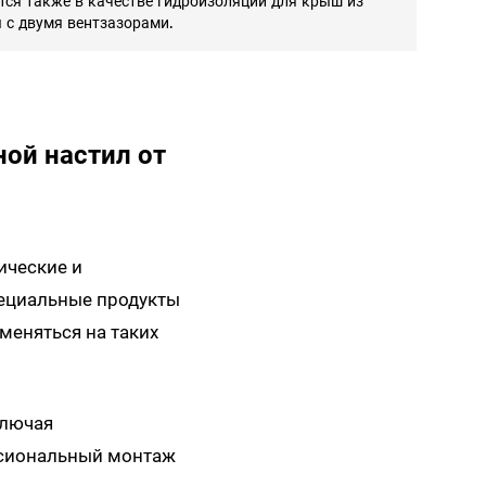
тся также в качестве гидроизоляции для крыш из
 с двумя вентзазорами.
ой настил от
ические и
пециальные продукты
меняться на таких
ключая
ссиональный монтаж