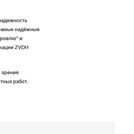
надежность
 самые надёжные
ровлю" и
кации ZVDH
 зрения
тных работ.