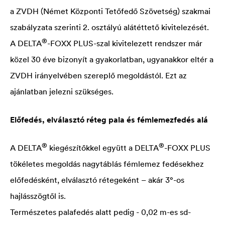
a ZVDH (Német Központi Tetőfedő Szövetség) szakmai
szabályzata szerinti 2. osztályú alátéttető kivitelezését.
®
A
DELTA
-FOXX PLUS-szal kivitelezett rendszer már
közel 30 éve bizonyít a gyakorlatban, ugyanakkor eltér a
ZVDH irányelvében szereplő megoldástól. Ezt az
ajánlatban jelezni szükséges.
Előfedés, elválasztó réteg pala és fémlemezfedés alá
®
®
A
DELTA
kiegészítőkkel együtt a
DELTA
-FOXX PLUS
tökéletes megoldás nagytáblás fémlemez fedésekhez
előfedésként, elválasztó rétegeként – akár 3°-os
hajlásszögtől is.
Természetes palafedés alatt pedig - 0,02 m-es sd-