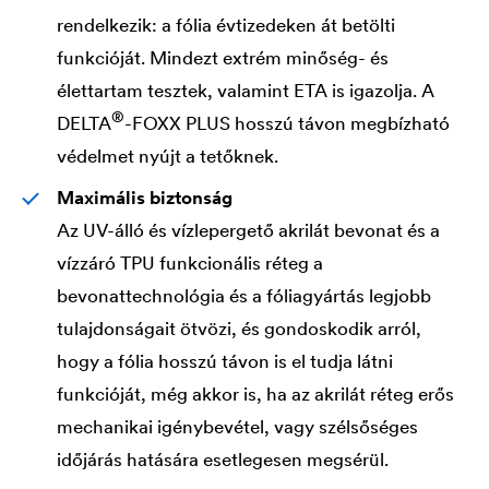
rendelkezik: a fólia évtizedeken át betölti
funkcióját. Mindezt extrém minőség- és
élettartam tesztek, valamint ETA is igazolja. A
®
DELTA
-FOXX PLUS hosszú távon megbízható
védelmet nyújt a tetőknek.
Maximális biztonság
Az UV-álló és vízlepergető akrilát bevonat és a
vízzáró TPU funkcionális réteg a
bevonattechnológia és a fóliagyártás legjobb
tulajdonságait ötvözi, és gondoskodik arról,
hogy a fólia hosszú távon is el tudja látni
funkcióját, még akkor is, ha az akrilát réteg erős
mechanikai igénybevétel, vagy szélsőséges
időjárás hatására esetlegesen megsérül.