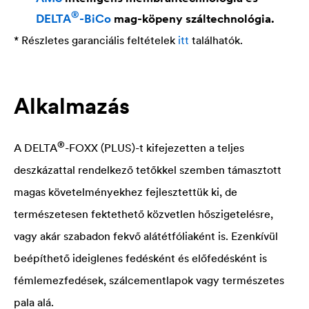
®
DELTA
-BiCo
mag-köpeny száltechnológia.
* Részletes garanciális feltételek
itt
találhatók.
Alkalmazás
®
A
DELTA
-FOXX (PLUS)-t kifejezetten a teljes
deszkázattal rendelkező tetőkkel szemben támasztott
magas követelményekhez fejlesztettük ki, de
természetesen fektethető közvetlen hőszigetelésre,
vagy akár szabadon fekvő alátétfóliaként is. Ezenkívül
beépíthető ideiglenes fedésként és előfedésként is
fémlemezfedések, szálcementlapok vagy természetes
pala alá.