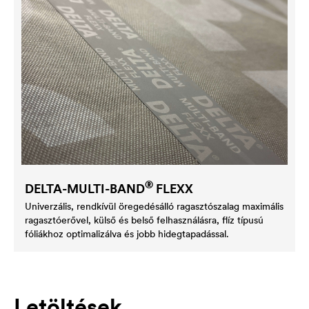
®
DELTA
-MULTI-BAND
FLEXX
Univerzális, rendkívül öregedésálló ragasztószalag maximális
ragasztóerővel, külső és belső felhasználásra, flíz típusú
fóliákhoz optimalizálva és jobb hidegtapadással.
Letöltések