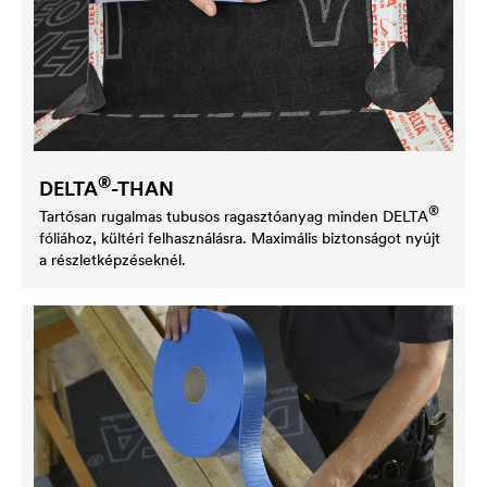
®
DELTA
-THAN
®
Tartósan rugalmas tubusos ragasztóanyag minden
DELTA
fóliához, kültéri felhasználásra. Maximális biztonságot nyújt
a részletképzéseknél.