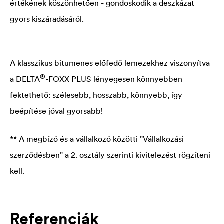
értékének köszönhetően - gondoskodik a deszkázat
gyors kiszáradásáról.
A klasszikus bitumenes előfedő lemezekhez viszonyítva
®
a
DELTA
-FOXX PLUS lényegesen könnyebben
fektethető: szélesebb, hosszabb, könnyebb, így
beépítése jóval gyorsabb!
** A megbízó és a vállalkozó közötti "Vállalkozási
szerződésben" a 2. osztály szerinti kivitelezést rögzíteni
kell.
Referenciák