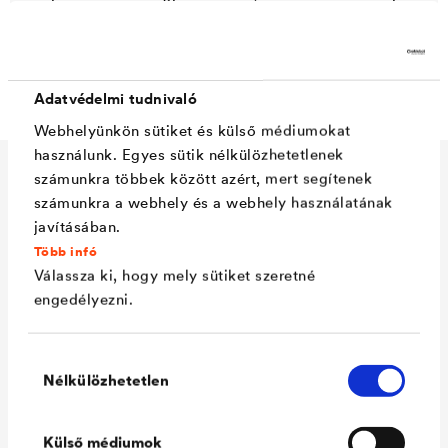
Tudni szeretné, hogy milyen kihívásokkal kellett
szembenézniük a tetőfedőknek a kastély felújítása során?
Kattintson ide!
Adatvédelmi tudnivaló
Webhelyünkön sütiket és külső médiumokat
használunk. Egyes sütik nélkülözhetetlenek
számunkra többek között azért, mert segítenek
Műszaki adatok
számunkra a webhely és a webhely használatának
javításában.
Több infó
Válassza ki, hogy mely sütiket szeretné
Anyag
4 rétegű felépítés, nagy
engedélyezni.
szakítószilárdságú speciális
poliészter és polipropilén
Hozzájárulás
flízzel, valamint dupla,
Nélkülözhetetlen
kiválasztása
páraáteresztő és vízzáró
funkcionális réteggel: egy
Külső médiumok