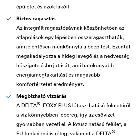
épületet és azok lakóit.
Biztos ragasztás
Az integrált ragasztósávnak köszönhetően az
átlapolások egy lépésben összeragaszthatók,
ami jelentősen megkönnyíti a beépítést. Ezentúl
megakadályozza a hideg levegő és a nedvesség
hőszigetelésbe jutását, ami hatékonyabb
energiamegtakarítást és magasabb
komfortérzetet eredményez.
Megbízható vízzárás
®
A
DELTA
-FOXX PLUS lótusz-hatású felületéről
a víz könnyebben lepereg, így az esővizet
gyorsabban vezeti el. A lótusz hatású felület, a
®
PU funkcionális réteg, valamint a
DELTA