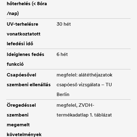
hőterhelés (< 8óra
/nap)
UV-terhelésre
30 hét
vonatkoztatott
lefedési idő
Ideiglenes fedés
6 hét
funkció
Csapóesővel
megfelel: alátéthéjazatok
szembeni ellenállás
csapóeső vizsgálata – TU
Berlin
Öregedéssel
megfelel, ZVDH-
szembeni
termékadatlap 1. táblázat
megemelt
követelmények