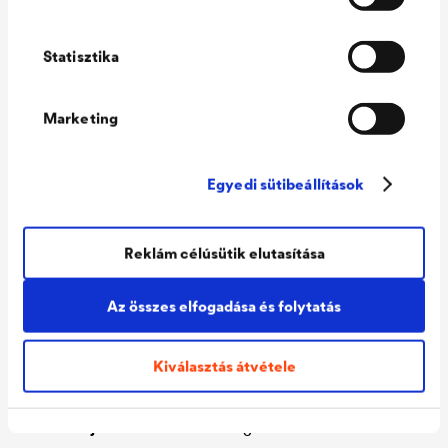
diszperziós bevonattal
(fedőréteg) és egy középen
Statisztika
elhelyezkedő PU-filmmel.
Mindkét oldalon integrált
Marketing
ragasztósávval.
Egyedi sütibeállítások
Éghetőség
B-s1,d2, EN 13501-1
Égési besorolás
5.2/RF2 (VKF)
Reklám célúsütik elutasítása
Szakítószilárdság
kb. 370/270 N/5 cm, EN 12311-
1
Az összes elfogadása és folytatás
Vízzáróság
W 1, EN 1928
Sd-érték
kb. 0,08 m, (EN ISO 12572)
Kiválasztás átvétele
Hőállóság
-40 °C-tól + 80 °C-ig
Rövid idejű max.
150 °C-ig