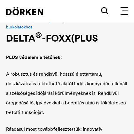
Alátétfedés lépésálló aljzatokra, homlokzati fólia zárt
burkolatokhoz
®
DELTA
-FOXX(PLUS
PLUS védelem a tetőnek!
A robusztus és rendkívül hosszú élettartamú,
deszkázatra is fektethető alátétfedés könnyedén ellenáll
a szélsőséges időjárási körülményeknek is. Rendkívül
öregedésálló, így évekkel a beépítés után is tökéletesen
betölti funkcióját.
Ráadásul most továbbfejlesztettük: innovatív