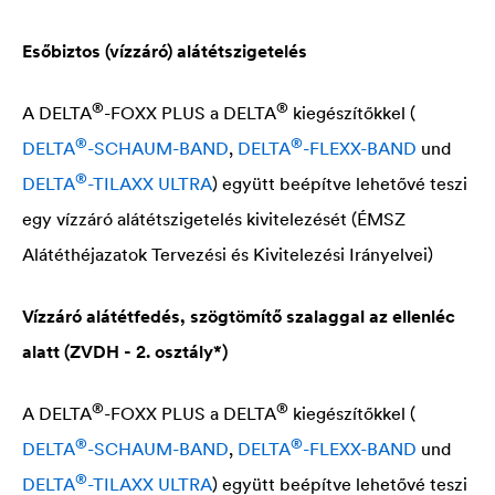
Esőbiztos (vízzáró) alátétszigetelés
®
®
A
DELTA
-FOXX PLUS a
DELTA
kiegészítőkkel (
®
®
DELTA
-SCHAUM-BAND
,
DELTA
-FLEXX-BAND
und
®
DELTA
-TILAXX ULTRA
) együtt beépítve lehetővé teszi
egy vízzáró alátétszigetelés kivitelezését (ÉMSZ
Alátéthéjazatok Tervezési és Kivitelezési Irányelvei)
Vízzáró alátétfedés, szögtömítő szalaggal az ellenléc
alatt (ZVDH - 2. osztály*)
®
®
A
DELTA
-FOXX PLUS a
DELTA
kiegészítőkkel (
®
®
DELTA
-SCHAUM-BAND
,
DELTA
-FLEXX-BAND
und
®
DELTA
-TILAXX ULTRA
) együtt beépítve lehetővé teszi