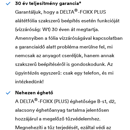
30 év teljesítmény garancia*
®
Garantáljuk, hogy a
DELTA
-FOXX PLUS
alátétfólia szakszerű beépítés esetén funkcióját
(vízzáróság: W1) 30 éven át megtartja.
Amennyiben a fólia vízzáróságával kapcsolatban
a garanciaidő alatt probléma merülne fel, mi
nemcsak az anyagot cseréljük, hanem annak
szakszerű beépítéséről is gondoskodunk. Az
ügyintézés egyszerű: csak egy telefon, és mi
intézkedünk!
Nehezen éghető
®
A
DELTA
-FOXX (PLUS) éghetősége B-s1, d2,
alacsony éghetőanyag tartalma jelentősen
hozzájárul a megelőző tűzvédelemhez.
Megnehezíti a tűz terjedését, ezáltal védi az