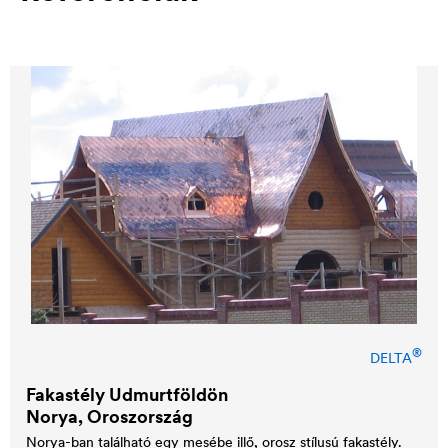
®
DELTA
Fakastély Udmurtföldön
Norya, Oroszország
Norya-ban található egy mesébe illő, orosz stílusú fakastély.