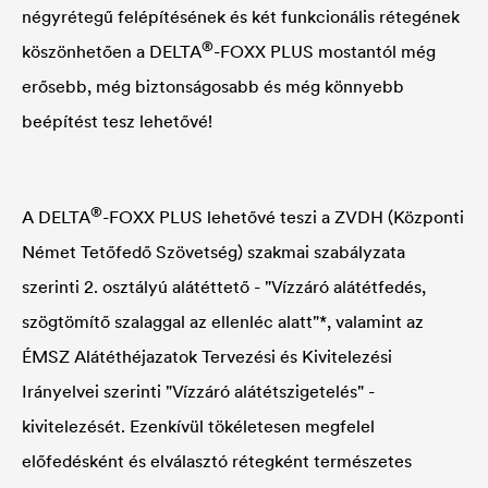
négyrétegű felépítésének és két funkcionális rétegének
®
köszönhetően a
DELTA
-FOXX PLUS mostantól még
erősebb, még biztonságosabb és még könnyebb
beépítést tesz lehetővé!
®
A
DELTA
-FOXX PLUS lehetővé teszi a ZVDH (Központi
Német Tetőfedő Szövetség) szakmai szabályzata
szerinti 2. osztályú alátéttető - "Vízzáró alátétfedés,
szögtömítő szalaggal az ellenléc alatt"*, valamint az
ÉMSZ Alátéthéjazatok Tervezési és Kivitelezési
Irányelvei szerinti "Vízzáró alátétszigetelés" -
kivitelezését. Ezenkívül tökéletesen megfelel
előfedésként és elválasztó rétegként természetes