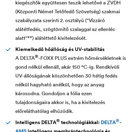
kiegészítők együttesen teszik lehetővé a ZVDH
(Központi Német Tetőfedő Szövetség) szakmai
szabályzata szerinti 2. osztályú ("Vízzáró
alátétfedés, szögtömítő szalaggal az ellenléc
alatt"**) alátéttető kivitelezését.
Kiemelkedő hőállóság és UV-stabilitás
®
A
DELTA
-FOXX PLUS extrém hőmérsékletnek is
gond nélkül ellenáll, akár 150 °C-ig. Rendkívüli
UV-állóságának köszönhetően 30 hétig fedés
nélkül hagyható anélkül, hogy az anyag
károsodna. Gondoljon a fólia ezen
tulajdonságaira akkor is, ha a kivitelezés
előreláthatólag elhúzódik.
®
®
Intelligens
DELTA
technológiákkal:
DELTA
-
AMS
intelligens membrántechnológia és