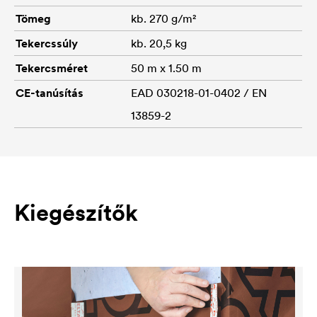
Tömeg
kb. 270 g/m²
Tekercssúly
kb. 20,5 kg
Tekercsméret
50 m x 1.50 m
CE-tanúsítás
EAD 030218-01-0402 / EN
13859-2
Kiegészítők