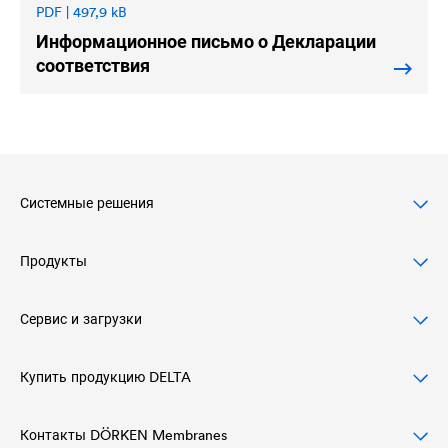
PDF | 497,9 kB
Информационное письмо о Декларации
соответствия
Системные решения
Продукты
Скатные крыши
Вентилируемые фасады
Сервис и загрузки
Диффузионные мембраны и водозащитные
пленки
Плоские крыши
Купить продукцию DELTA
ПРОЕКТИРОВАНИЕ И ДОКУМЕНТАЦИЯ
Воздухо- и пароизоляционные пленки
Подвалы и подземные сооружения
ЗАГРУЗИТЬ МАТЕРИАЛЫ
Контакты DÖRKEN Membranes
Официальный розничный прайс-лист ООО