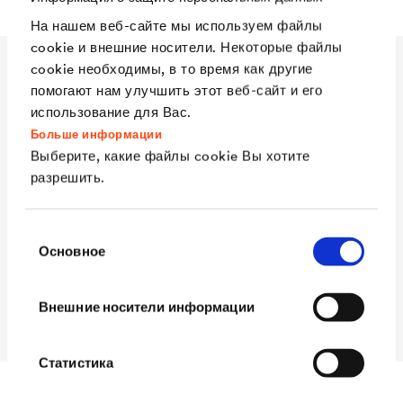
На нашем веб-сайте мы используем файлы
cookie и внешние носители. Некоторые файлы
cookie необходимы, в то время как другие
Технические данные
помогают нам улучшить этот веб-сайт и его
использование для Вас.
Больше информации
Выберите, какие файлы cookie Вы хотите
Материал
Термопластичный
разрешить.
полиуретан, полностью
совместимый с покрытием
Выбор
®
DELTA
-ALPINA
Основное
согласия
Диаметр
250 мм
Внешние носители информации
Упаковка
20 шт.
Статистика