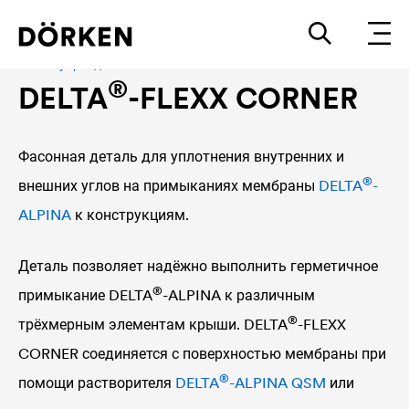
®
Аксессуары для
DELTA
-ALPINA
®
DELTA
-FLEXX CORNER
Фасонная деталь для уплотнения внутренних и
®
внешних углов на примыканиях мембраны
DELTA
-
ALPINA
к конструкциям.
Деталь позволяет надёжно выполнить герметичное
®
примыкание
DELTA
-ALPINA к различным
®
трёхмерным элементам крыши.
DELTA
-FLEXX
CORNER соединяется с поверхностью мембраны при
®
помощи растворителя
DELTA
-ALPINA QSM
или