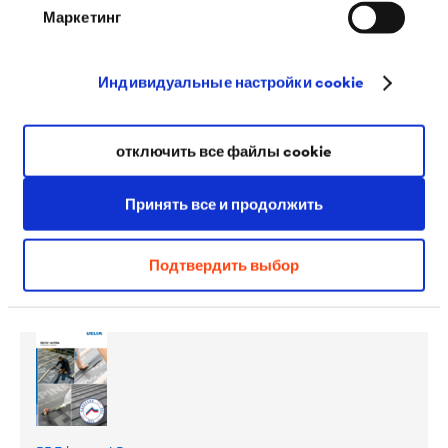
Маркетинг
Загрузки
Индивидуальные настройки cookie
отключить все файлы cookie
Принять все и продолжить
PDF | 401 kB
Буклет семейство
DELTA
ALPINA
Подтвердить выбор