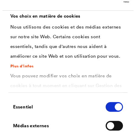
Gamme d'accessoires système assortis
Vos choix en matière de cookies
Spécifique à la réalisation de sous-toitures
®
étanches à la pluie ou à l'eau avec
DELTA
-
Nous utilisons des cookies et des médias externes
ALPINA.
sur notre site Web. Certains cookies sont
essentiels, tandis que d'autres nous aident à
Simple et rapide
Étanchéité facile et rapide par soudage à l'air
améliorer ce site Web et son utilisation pour vous.
®
chaud ou à l'aide du solvant
DELTA
-ALPINA
Plus d'infos
QSM.
Vous pouvez modifier vos choix en matière de
cookies à tout moment en cliquant sur Gestion des
cookies. Vous trouverez de plus amples
Applications
Sélection
informations dans notre
politique de confidentialité
Essentiel
du
.
consentement
ici
Soudage à l'air chaud ou par collage à l'aide du solvant
Sélectionnez les cookies que vous souhaitez
Médias externes
®
DELTA
-ALPINA QSM.
autoriser.