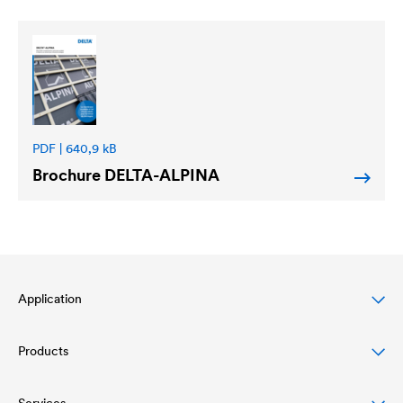
PDF | 640,9 kB
Brochure
DELTA
-ALPINA
Application
Products
Protection des toitures en pente
Protection des façades ventilées
Services