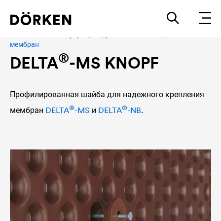
Системные аксессуары для дренажных и защитных
мембран
®
DELTA
-MS KNOPF
Профилированная шайба для надежного крепления
®
®
мембран
DELTA
-MS
и
DELTA
-NB
.