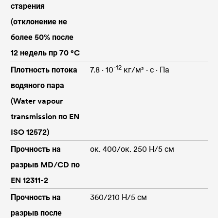
старения
(отклонение не
более 50% после
12 недель пр 70 °C
-12
Плотность потока
7.8 ∙ 10
кг/м² ∙ с ∙ Па
водяного пара
(Water vapour
transmission по EN
ISO 12572)
Прочность на
ок. 400/ок. 250 Н/5 см
разрыв MD/CD по
EN 12311-2
Прочность на
360/210 Н/5 см
разрыв после