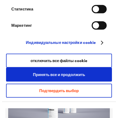
Статистика
®
DELTA
-SCHAUM-BAND
Маркетинг
Уплотнительная самоклеящаяся лента для защиты
стропильных ног или сплошного настила от
проникновения дождевой и талой воды через места
Индивидуальные настройки cookie
крепления контробрешётки.
отключить все файлы cookie
Принять все и продолжить
Подтвердить выбор