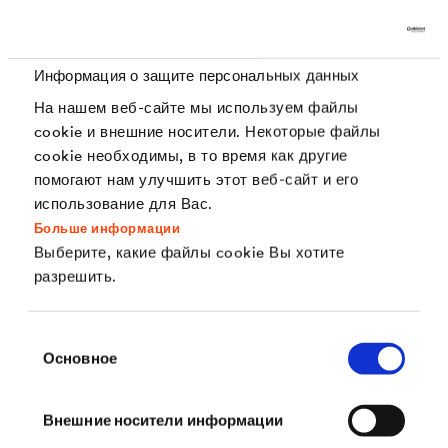
Информация о защите персональных данных
На нашем веб-сайте мы используем файлы
cookie и внешние носители. Некоторые файлы
®
DELTA
-MULTI-BAND
cookie необходимы, в то время как другие
Универсальная лента для проклейки гидро- и
помогают нам улучшить этот веб-сайт и его
пароизоляционных плёнок, уплотнения кровельных
использование для Вас.
проходок и ремонта повреждений плёнки.
Больше информации
Выберите, какие файлы cookie Вы хотите
разрешить.
Выбор
Основное
согласия
Внешние носители информации