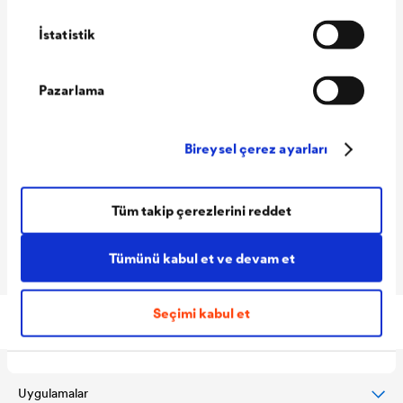
İstatistik
Malzeme
Kahverengi sert PVC
Pazarlama
Uzunluk
Uzunluk
Duvar montaj eni
Duvar montaj eni
Bireysel çerez ayarları
Levha üzerine
7,5 cm
gelen etek
uzunluğu
Tüm takip çerezlerini reddet
Ambalaj birimi
20 adet/demet
Tümünü kabul et ve devam et
Seçimi kabul et
Uygulamalar