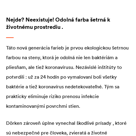
Nejde? Neexistuje! Odolná farba šetrná k
životnému prostrediu .
Táto nová generácia farieb je prvou ekologickou šetrnou
farbou na steny, ktorá je odolná nie len baktériám a
pliesňam, ale tiež koronavírusu. Nezávislé inštitúty to
potvrdili : už za 24 hodín po vymalovaní boli všetky
baktérie a tiež koronavírus nedetekovateľné. Tým sa
prakticky eliminuje riziko prenosu infekcie
kontaminovanými povrchmi stien.
Dörken zároveň úplne vynechal škodlivé prísady , ktoré
sú nebezpečné pre človeka, zvieratá a životné