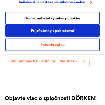
Individuálne nastavenia súborov cookie
Okrem vlastností podporujúcich zdravie by sa však
farebné kombinácie nemali strácať z ohľadu. Farby
Odmietnúť všetky súbory cookies
predsa vytvárajú príjemnú atmosféru, uvoľňujú nás a
®
Prijať všetky a pokračovať
navodzujú pocit bezpečnosti. Preto je možné
Lucite
MultiResist PRO tónovať na viac ako 100 000
Potvrdiť voľbu
štandardných odtieňov.
®
Viac informácií k
Lucite
MultiResist PRO
Objavte viac o spločnosti DÖRKEN!