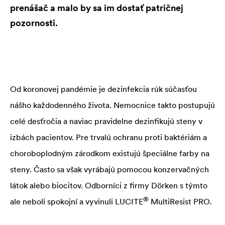
prenášač a malo by sa im dostať patričnej
pozornosti.
Od koronovej pandémie je dezinfekcia rúk súčasťou
nášho každodenného života. Nemocnice takto postupujú
celé desťročia a naviac pravidelne dezinfikujú steny v
izbách pacientov. Pre trvalú ochranu proti baktériám a
choroboplodným zárodkom existujú špeciálne farby na
steny. Často sa však vyrábajú pomocou konzervačných
látok alebo biocitov. Odborníci z firmy Dörken s týmto
®
ale neboli spokojní a vyvinuli
LUCITE
MultiResist PRO.