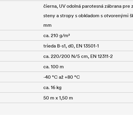
čierna, UV odolná parotesná zábrana pre 
steny a stropy s obkladom s otvorenými š
mm
ca. 210 g/m²
trieda B-s1, d0, EN 13501-1
ca. 220/200 N/5 cm, EN 12311-2
ca. 100 m
-40 °C až +80 °C
ca. 16 kg
50 m x 1,50 m