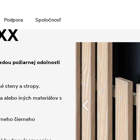
Podpora
Spoločnosť
XX
edou požiarnej odolnosti
é steny a stropy.
a alebo iných materiálov s
rneho čierneho