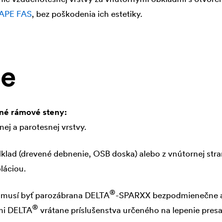
TAPE FAS
, bez poškodenia ich estetiky.
ie
ené rámové steny:
ej a parotesnej vrstvy.
klad (drevené debnenie, OSB doska) alebo z vnútornej stra
láciou.
®
 musí byť parozábrana
DELTA
-SPARXX bezpodmienečne ap
®
mi
DELTA
vrátane príslušenstva určeného na lepenie pres