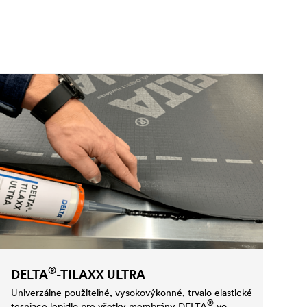
®
DELTA
-TILAXX ULTRA
Univerzálne použiteľné, vysokovýkonné, trvalo elastické
®
tesniace lepidlo pre všetky membrány
DELTA
vo