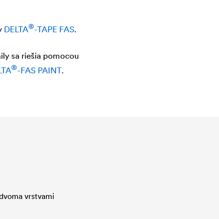
®
y
DELTA
-TAPE FAS
.
ily sa riešia pomocou
®
LTA
-FAS PAINT
.
 dvoma vrstvami