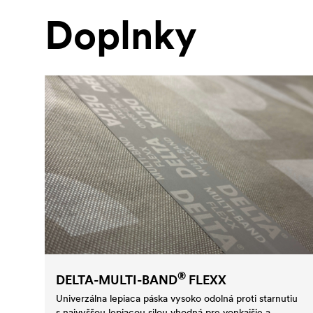
Doplnky
®
DELTA
-MULTI-BAND
FLEXX
Univerzálna lepiaca páska vysoko odolná proti starnutiu
s najvyššou lepiacou silou vhodná pre vonkajšie a