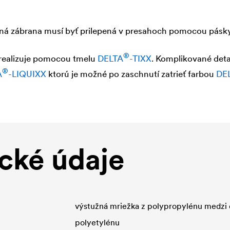
ná zábrana musí byť prilepená v presahoch pomocou pásk
®
 realizuje pomocou tmelu
DELTA
-TIXX
. Komplikované deta
®
A
-LIQUIXX
ktorú je možné po zaschnutí zatrieť farbou
DE
cké údaje
výstužná mriežka z polypropylénu medzi
polyetylénu