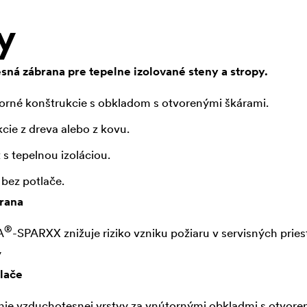
y
sná zábrana pre tepelne izolované steny a stropy.
orné konštrukcie s obkladom s otvorenými škárami.
cie z dreva alebo z kovu.
 s tepelnou izoláciou.
 bez potlače.
brana
®
A
-SPARXX znižuje riziko vzniku požiaru v servisných prie
y
lače
nie vzduchotesnej vrstvy za vnútornými obkladmi s otvore