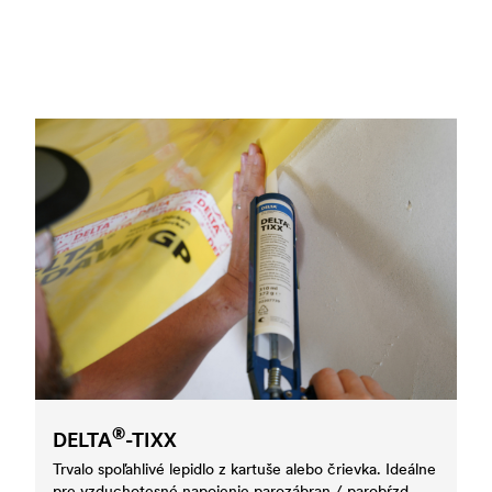
®
DELTA
-TIXX
Trvalo spoľahlivé lepidlo z kartuše alebo črievka. Ideálne
pre vzduchotesné napojenie parozábran / parobŕzd