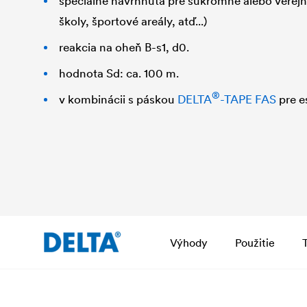
špeciálne navrhnutá pre súkromné alebo verej
školy, športové areály, atď...)
reakcia na oheň B-s1, d0.
hodnota Sd: ca. 100 m.
®
v kombinácii s páskou
DELTA
-TAPE FAS
pre e
Výhody
Použitie