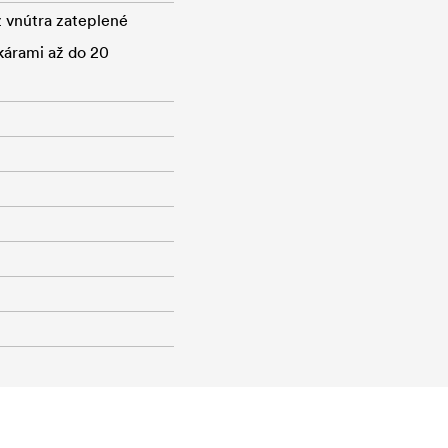
z vnútra zateplené
kárami až do 20