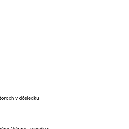
storoch v dôsledku
nými škárami, navyše s