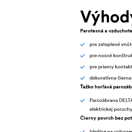
Výhod
Parotesná a vzduchote
pre zateplené vnút
pre nosné konštruk
pre priamy kontakt
dekoratívna čierna
Ťažko horľavá parozá
Parozábrana
DELT
elektrickej poruch
Čierny povrch bez pot
Ideálne na vytvore