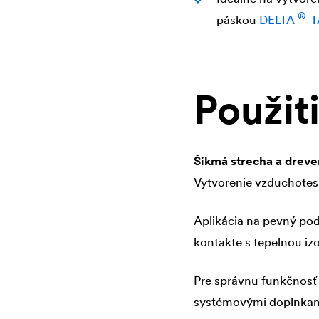
®
páskou
DELTA
-
Použit
Šikmá strecha a drev
Vytvorenie vzduchotesn
Aplikácia na pevný pod
kontakte s tepelnou izo
Pre správnu funkčnosť
systémovými doplnka