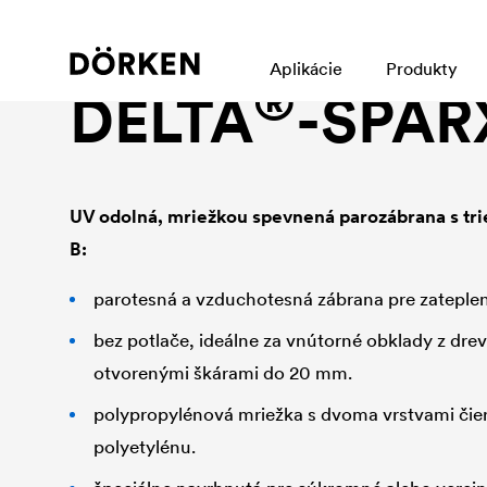
Parozábrany a vzduchotesné vrstvy
Aplikácie
Produkty
®
DELTA
-SPAR
UV odolná, mriežkou spevnená parozábrana s tri
B:
parotesná a vzduchotesná zábrana pre zateplen
bez potlače, ideálne za vnútorné obklady z drev
otvorenými škárami do 20 mm.
polypropylénová mriežka s dvoma vrstvami čie
polyetylénu.