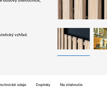
né budovy (nemocnice,
stetický vzhľad.
Technické údaje
Doplnky
Na stiahnutie