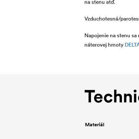
na stenu atď.
Vzduchotesná/parotes
Napojenie na stenu sa
náterovej hmoty
DELT
Techni
Materiál