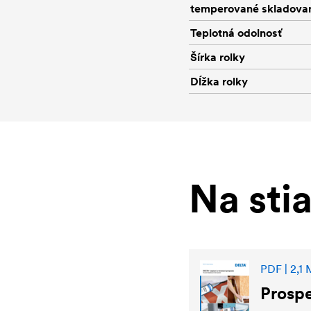
temperované skladovan
Teplotná odolnosť
Šírka rolky
Dĺžka rolky
Na sti
PDF | 2,1
Prosp