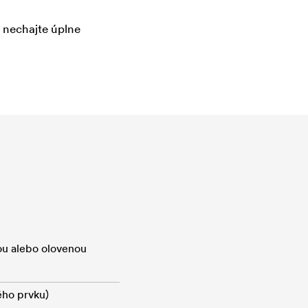
a nechajte úplne
ou alebo olovenou
ého prvku)