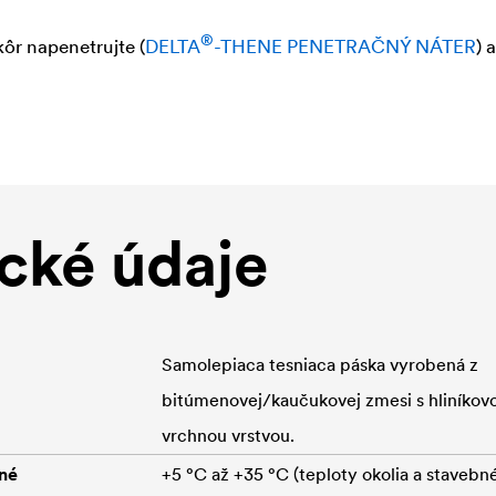
®
ôr napenetrujte (
DELTA
-THENE PENETRAČNÝ NÁTER
) 
cké údaje
Samolepiaca tesniaca páska vyrobená z
bitúmenovej/kaučukovej zmesi s hliníkov
vrchnou vrstvou.
né
+5 °C až +35 °C (teploty okolia a stavebn