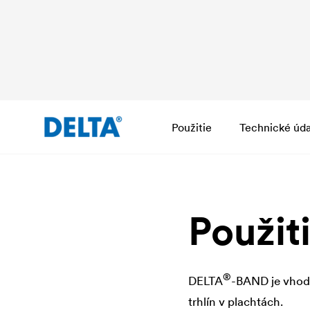
Použitie
Technické úda
Použit
®
DELTA
-BAND je vhodn
trhlín v plachtách.