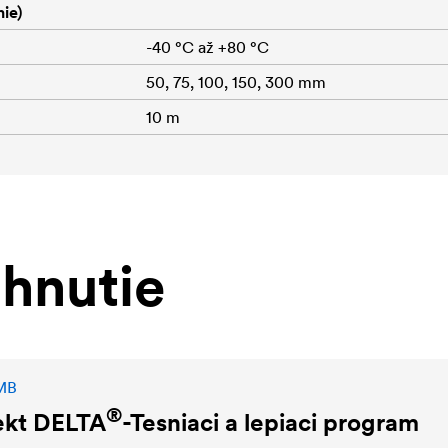
ie)
-40 °C až +80 °C
50, 75, 100, 150, 300 mm
10 m
ahnutie
 MB
®
ekt
DELTA
-Tesniaci a lepiaci program