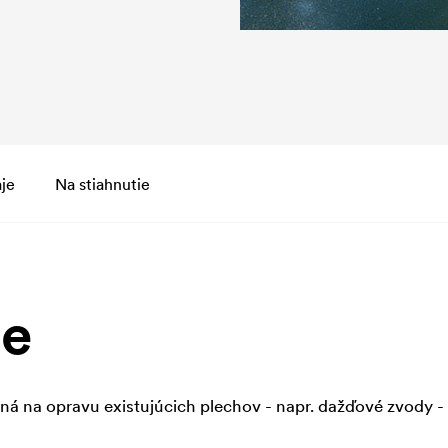
je
Na stiahnutie
ie
á na opravu existujúcich plechov - napr. dažďové zvody -