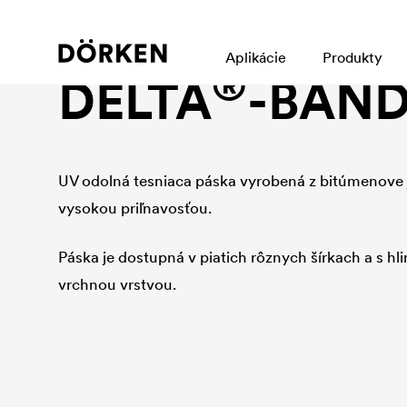
Tesniaci program
Aplikácie
Produkty
®
DELTA
-BAN
UV odolná tesniaca páska vyrobená z bitúmenove 
vysokou priľnavosťou.
Páska je dostupná v piatich rôznych šírkach a s h
vrchnou vrstvou.