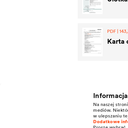
PDF | 143,
Karta 
Informacj
Zastosowanie
O firmie
Na naszej stro
Ochrona dachów skośnych
Struktura
mediów. Niektór
Ochrona elewacji budynków
Wartości
w ulepszaniu te
Dodatkowe inf
Zarządzanie wodą na dachach
Innowacje
płaskich
Proszę wybrać, 