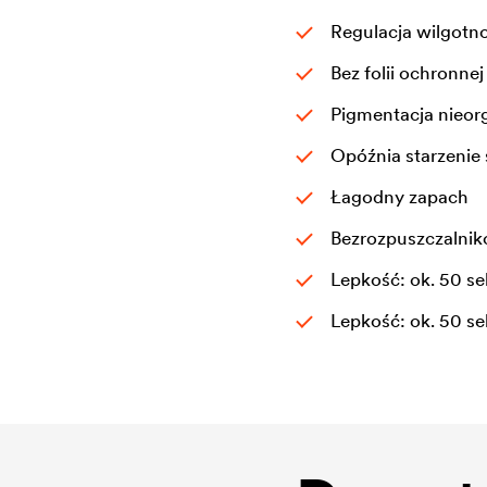
Regulacja wilgotno
Bez folii ochronnej
Pigmentacja nieor
Opóźnia starzeni
Łagodny zapach
Bezrozpuszczalniko
Lepkość: ok. 50 s
Lepkość: ok. 50 s