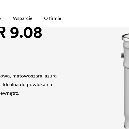
y
Wsparcie
O firmie
 9.08
kowa, matowoszara lazura
 Idealna do powlekania
zewnątrz.