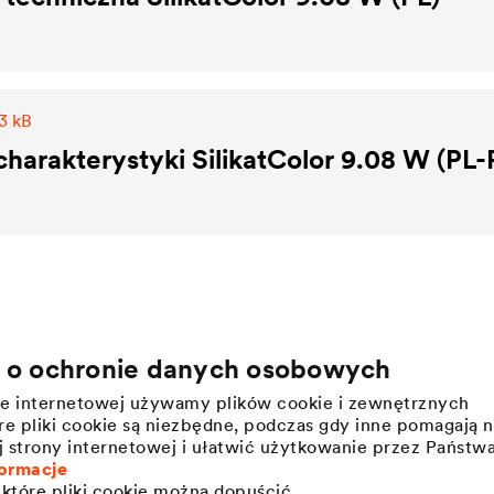
3 kB
charakterystyki SilikatColor 9.08 W (PL-
a o ochronie danych osobowych
Kariera
Informacje prasowe
nie internetowej używamy plików cookie i zewnętrznych
Pracodawca DÖRKEN
Press releases
e pliki cookie są niezbędne, podczas gdy inne pomagają 
j strony internetowej i ułatwić użytkowanie przez Państw
ormacje
które pliki cookie można dopuścić.