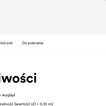
hniczne
Do pobrania
iwości
y wygląd
alność (wartość sD < 0,10 m)