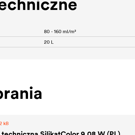
echniczne
80 - 160 ml/m²
20 L
rania
2 kB
 techniczna SilikatColor 9.08 W (PL)