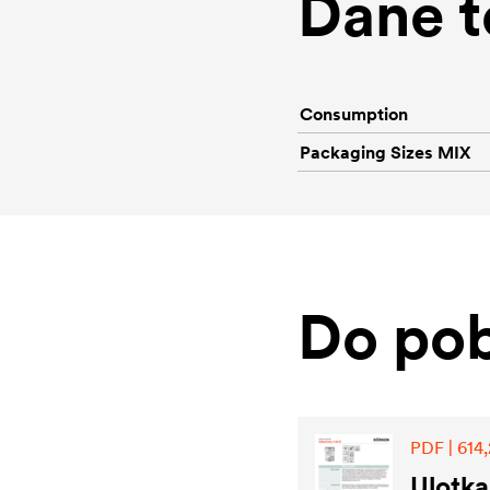
Dane t
Consumption
Packaging Sizes MIX
Do pob
PDF | 614,
Ulotka