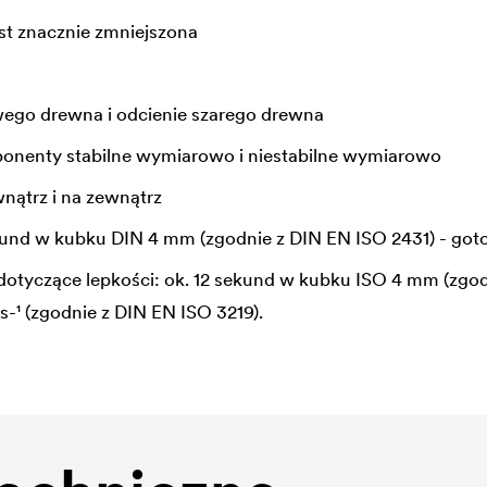
st znacznie zmniejszona
ego drewna i odcienie szarego drewna
nenty stabilne wymiarowo i niestabilne wymiarowo
ątrz i na zewnątrz
ekund w kubku DIN 4 mm (zgodnie z DIN EN ISO 2431) - got
dotyczące lepkości: ok. 12 sekund w kubku ISO 4 mm (zgod
s-¹ (zgodnie z DIN EN ISO 3219).