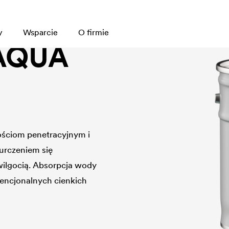
y
Wsparcie
O firmie
AQUA
ściom penetracyjnym i
urczeniem się
ilgocią. Absorpcja wody
encjonalnych cienkich