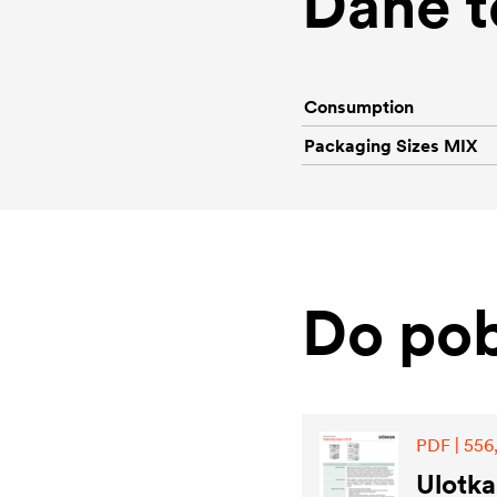
Dane t
Consumption
Packaging Sizes MIX
Do pob
PDF | 556
Ulotka