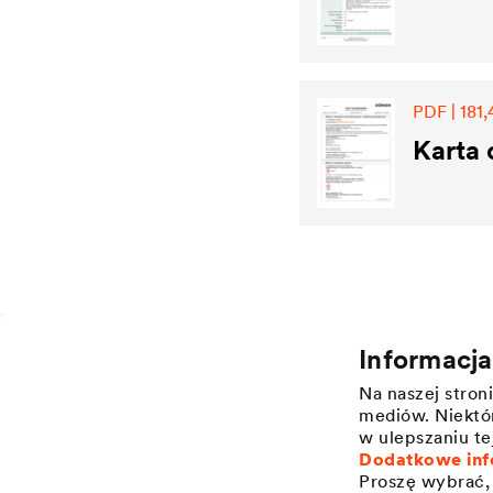
PDF | 181,
Karta 
Informacj
Zastosowanie
O firmie
Na naszej stro
Ochrona dachów skośnych
Struktura
mediów. Niektór
Ochrona elewacji budynków
Wartości
w ulepszaniu te
Dodatkowe inf
Zarządzanie wodą na dachach
Innowacje
płaskich
Proszę wybrać, 
Historia