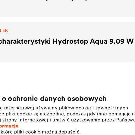
4 kB
charakterystyki Hydrostop Aqua 9.09 W
a o ochronie danych osobowych
Kariera
Informacje prasowe
nie internetowej używamy plików cookie i zewnętrznych
Pracodawca DÖRKEN
Press releases
e pliki cookie są niezbędne, podczas gdy inne pomagają 
j strony internetowej i ułatwić użytkowanie przez Państw
ormacje
które pliki cookie można dopuścić.