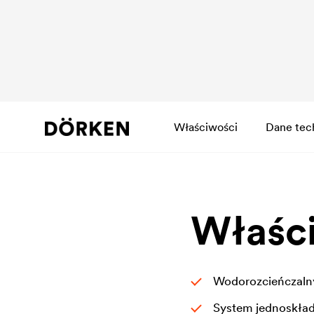
Właściwości
Dane tec
Właśc
Wodorozcieńczalny
System jednoskła