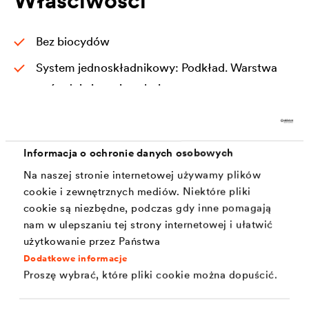
Właściwości
Bez biocydów
System jednoskładnikowy: Podkład. Warstwa
pośrednia i nawierzchniowa
Brak folii = brak rozdarć i złuszczeń
Spray w kolorze Lightcare do użytku wewnątrz
Informacja o ochronie danych osobowych
pomieszczeń
Na naszej stronie internetowej używamy plików
Niewymiarowo stabilne i ograniczone
cookie i zewnętrznych mediów. Niektóre pliki
wymiarowo stabilne komponenty
cookie są niezbędne, podczas gdy inne pomagają
nam w ulepszaniu tej strony internetowej i ułatwić
Lepkość: ok. 11 sekund w kubku DIN 4 mm
użytkowanie przez Państwa
(zgodnie z DIN EN ISO 2431)
Dodatkowe informacje
Proszę wybrać, które pliki cookie można dopuścić.
Dalsze informacje na temat lepkości: ok. 13
sekund ISO 4 mm kubek (zgodnie z DIN EN ISO