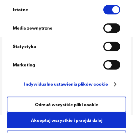
Wybór
2431) / ok. 5 mPas przy 450 s-¹ (zgodnie z DIN
Istotne
zgody
EN ISO 3219)
Media zewnętrzne
Statystyka
Dane techniczne
Marketing
Consumption
70 - 150 ml/m²
Indywidualne ustawienia plików cookie
Packaging Sizes
2,5 L / 20 L
MIX
Odrzuć wszystkie pliki cookie
Akceptuj wszystkie i przejdź dalej