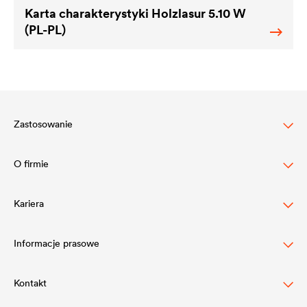
Karta charakterystyki Holzlasur 5.10 W
(PL-PL)
Zastosowanie
O firmie
Ochrona dachów skośnych
Ochrona elewacji budynków
Kariera
Struktura
Zarządzanie wodą na dachach płaskich
Wartości
Informacje prasowe
Pracodawca DÖRKEN
Izolacja wodna fundamentów
Innowacje
Kontakt
Press releases