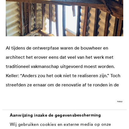
Al tijdens de ontwerpfase waren de bouwheer en
architect het erover eens dat veel van het werk met
traditioneel vakmanschap uitgevoerd moest worden.
Keller: “Anders zou het ook niet te realiseren zijn.” Toch
streefden ze ernaar om de renovatie af te ronden in de
herfst van 2020.
Aanwijzing inzake de gegevensbescherming
Wij gebruiken cookies en externe media op onze
In de late lente van 2019 kwam de focus van de