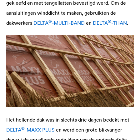
gekleefd en met tengellatten bevestigd werd. Om de
aansluitingen winddicht te maken, gebruikten de
®
®
dakwerkers
DELTA
-MULTI-BAND
en
DELTA
-THAN
.
Het hellende dak was in slechts drie dagen bedekt met
®
DELTA
-MAXX PLUS
en werd een grote blikvanger
dankzij de opvallende rode kleur van de onderdakfolie.