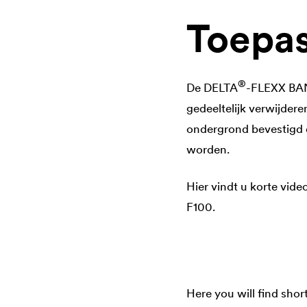
Toepas
®
De
DELTA
-FLEXX BAND
gedeeltelijk verwijder
ondergrond bevestigd e
worden.
Hier vindt u korte vid
F100.
Here you will find shor