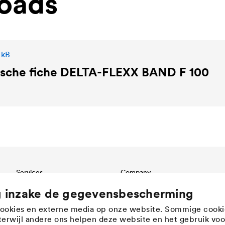
oads
 kB
sche fiche
DELTA
-FLEXX BAND F 100
Services
Company
Download
Structure
g inzake de gegevensbescherming
Referenties
Innovation
cookies en externe media op onze website. Sommige cooki
International contact
Werte
, terwijl andere ons helpen deze website en het gebruik voo
History