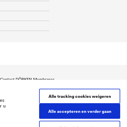
Contact DÖRKEN Membranes
Tel.
+32 2 466 02 75
membranes@doerken.be
Alle tracking cookies weigeren
es
Brusselsesteenweg 526 /10
r u
1731 Zellik (Asse)
Alle accepteren en verder gaan
België