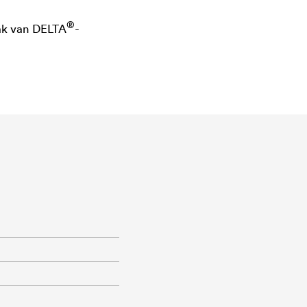
®
ak van
DELTA
-