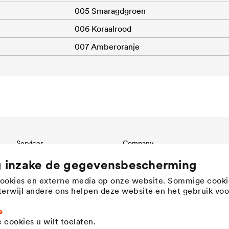
005 Smaragdgroen
006 Koraalrood
007 Amberoranje
Services
Company
Download
Structure
g inzake de gegevensbescherming
Referenties
Innovation
cookies en externe media op onze website. Sommige cooki
International contact
Werte
, terwijl andere ons helpen deze website en het gebruik voo
History
Duurzaamheid
e
 cookies u wilt toelaten.
DÖRKEN as employer