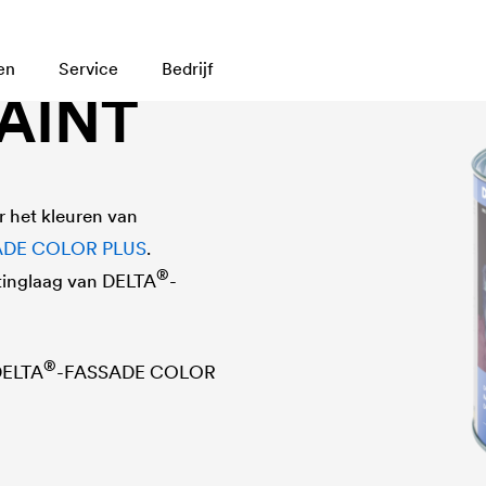
en
Service
Bedrijf
PAINT
r het kleuren van
ADE COLOR PLUS
.
®
tinglaag van
DELTA
-
®
DELTA
-FASSADE COLOR