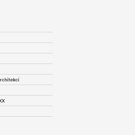
rchitekci
XX