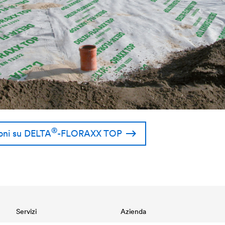
®
oni su
DELTA
-FLORAXX TOP
Servizi
Azienda