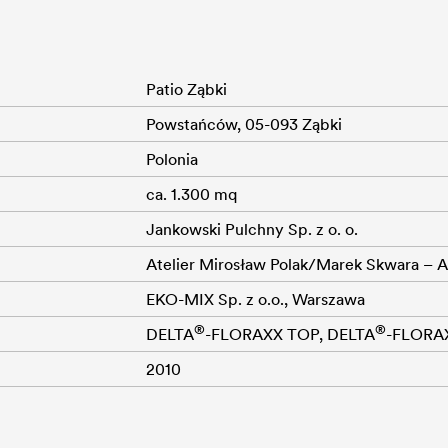
Patio Ząbki
Powstańców, 05-093 Ząbki
Polonia
ca. 1.300 mq
Jankowski Pulchny Sp. z o. o.
Atelier Mirosław Polak/Marek Skwara – A
EKO-MIX Sp. z o.o., Warszawa
®
®
DELTA
-FLORAXX TOP,
DELTA
-FLORA
2010