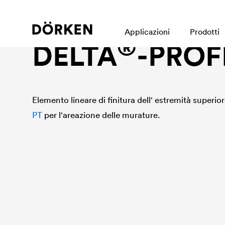
Accessori per Membrane alveolari e drenanti
Applicazioni
Prodotti
®
DELTA
-PROF
Elemento lineare di finitura dell' estremità superior
PT
per l'areazione delle murature.