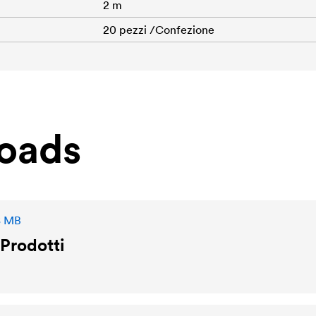
2 m
20 pezzi /Confezione
oads
8 MB
Prodotti