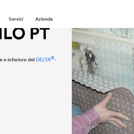
Servizi
Azienda
ILO PT
®
e e inferiore del
DELTA
-