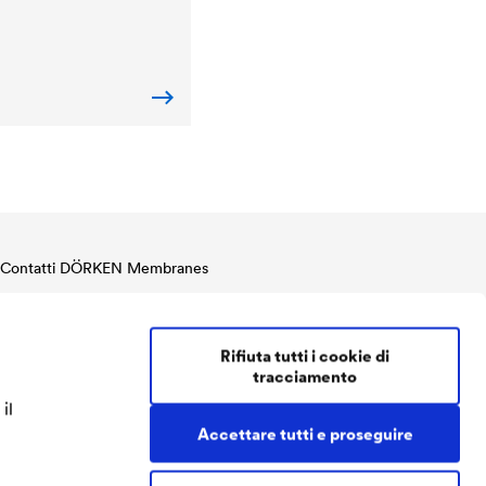
Contatti DÖRKEN Membranes
Tel.
+39 035 4201111
Fax.
+39 035 4201112
Rifiuta tutti i cookie di
doerken@doerken.it
tracciamento
Via Betty Ambiveri, 11
24126 Bergamo
il
Italia
Accettare tutti e proseguire