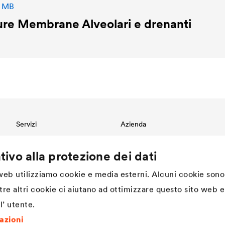
3 MB
re Membrane Alveolari e drenanti
Servizi
Azienda
Download
Innovazione
tivo alla protezione dei dati
Referenze
DÖRKEN. Cultura aziendale,
valori e spirito di squadra
International contact
Sostenibilità
 web utilizziamo cookie e media esterni. Alcuni cookie sono
Progettazione e Specifiche
Tecniche
Struttura
tre altri cookie ci aiutano ad ottimizzare questo sito web e 
Storia dal 1892 ad oggi |
l’ utente.
DÖRKEN
DÖRKEN come datore di lavoro
mazioni