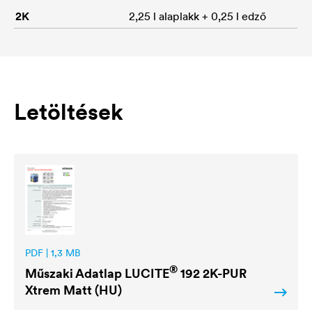
2K
2,25 l alaplakk + 0,25 l edző
Letöltések
PDF | 1,3 MB
®
Műszaki Adatlap
LUCITE
192 2K-PUR
Xtrem Matt (HU)