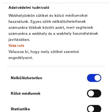
szemben
Adatvédelmi tudnivaló
Nagyon jó tisztítószer- és fertőtlenítőszer
Webhelyünkön sütiket és külső médiumokat
ellenállóképesség
használunk. Egyes sütik nélkülözhetetlenek
számunkra többek között azért, mert segítenek
Alapozás nélkül, közvetlen megtapad kemény
számunkra a webhely és a webhely használatának
PVC-n ( pl. műanyag ablakokon és ajtókon)
javításában.
Matt fényű, időjárásálló felület
Több infó
Válassza ki, hogy mely sütiket szeretné
Kiváló alapfelületi tapadás és fedőképesség
engedélyezni.
Dekontaminálható - felülete radioaktív
szennyeződésektől mentesíthető - egészségügyi
Hozzájárulás
Nélkülözhetetlen
intézményekben pl. csempefelületek
kiválasztása
felújításásnál is alkalmazható ( Minőségi
Külső médiumok
Tanusítvánnyal)
Könnyen és gyorsan felhordható
Statisztika