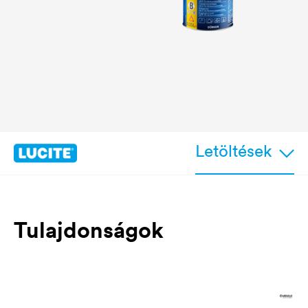
Letöltések
Tulajdonságok
Kiemelkedő felületi keménységű, kiváló
védelmet biztosít a mechanikai terhelésekkel