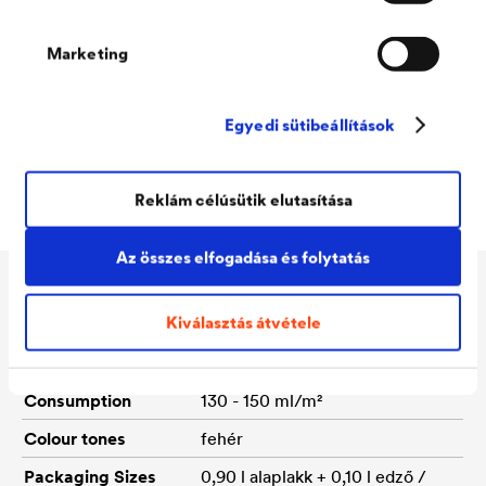
Szinte szagtalan
Nagyon jó kémiai ellenállóképesség
Marketing
Vízzel hígítható
Egyedi sütibeállítások
Kézizzadás- és vegyszerálló
Kül- és beltérben is egyaránt hasznáható
Reklám célúsütik elutasítása
Az összes elfogadása és folytatás
Műszaki adatok
Kiválasztás átvétele
Consumption
130 - 150 ml/m²
Colour tones
fehér
Packaging Sizes
0,90 l alaplakk + 0,10 l edző /