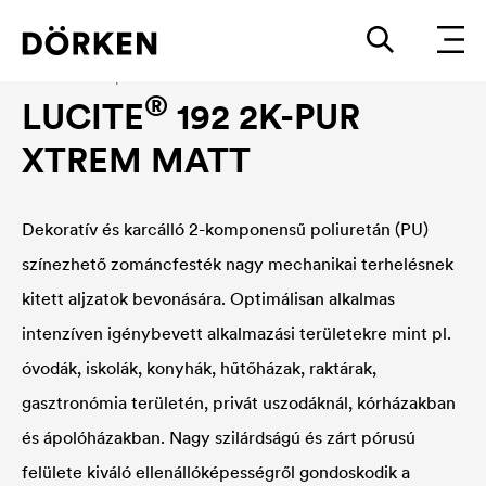
Construction paints and varnishes Waterbased
®
LUCITE
192 2K-PUR
XTREM MATT
Dekoratív és karcálló 2-komponensű poliuretán (PU)
színezhető zománcfesték nagy mechanikai terhelésnek
kitett aljzatok bevonására. Optimálisan alkalmas
intenzíven igénybevett alkalmazási területekre mint pl.
óvodák, iskolák, konyhák, hűtőházak, raktárak,
gasztronómia területén, privát uszodáknál, kórházakban
és ápolóházakban. Nagy szilárdságú és zárt pórusú
felülete kiváló ellenállóképességről gondoskodik a