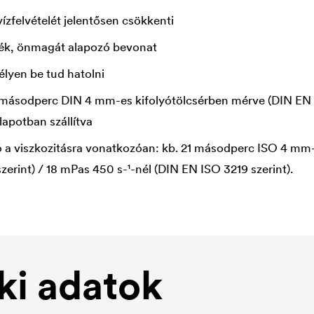
 vízfelvételét jelentősen csökkenti
ék, önmagát alapozó bevonat
élyen be tud hatolni
3 másodperc DIN 4 mm-es kifolyótölcsérben mérve (DIN EN I
lapotban szállítva
 a viszkozitásra vonatkozóan: kb. 21 másodperc ISO 4 mm-
zerint) / 18 mPas 450 s-¹-nél (DIN EN ISO 3219 szerint).
i adatok