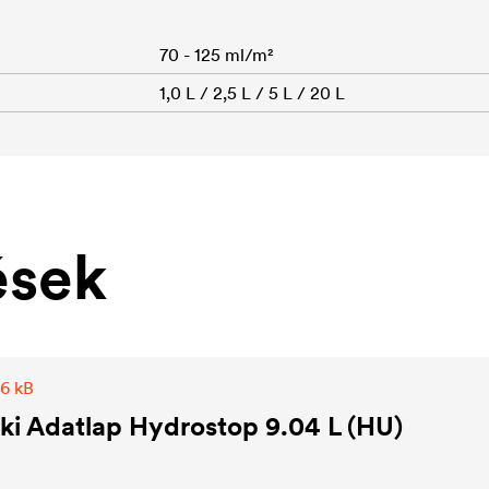
70 - 125 ml/m²
1,0 L / 2,5 L / 5 L / 20 L
ések
,6 kB
i Adatlap Hydrostop 9.04 L (HU)