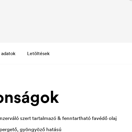
 adatok
Letöltések
onságok
nzerváló szert tartalmazó & fenntartható favédő olaj
lepergető, gyöngyöző hatású