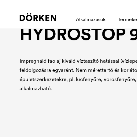
Industrial wood protection
Alkalmazások
Terméke
HYDROSTOP 9
Impregnáló faolaj kiváló víztaszító hatással (vízlepe
feldolgozásra egyaránt. Nem mérettartó és korlátoz
épületszerkezetekre, pl. lucfenyőre, vörösfenyőre, t
alkalmazható.