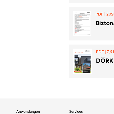
PDF | 209
Bizton
PDF | 7,6
DÖRKE
Anwendungen
Services