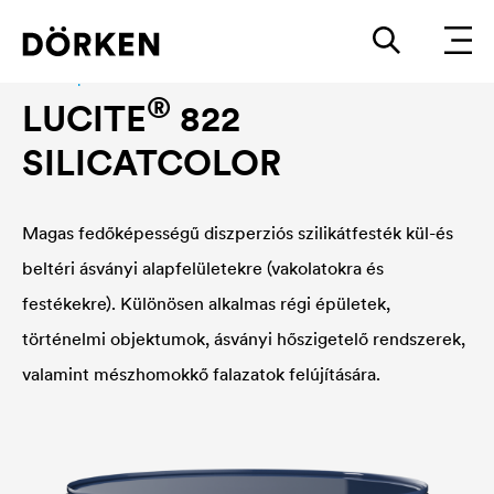
Facade paint
®
LUCITE
822
SILICATCOLOR
Magas fedőképességű diszperziós szilikátfesték kül-és
beltéri ásványi alapfelületekre (vakolatokra és
festékekre). Különösen alkalmas régi épületek,
történelmi objektumok, ásványi hőszigetelő rendszerek,
valamint mészhomokkő falazatok felújítására.