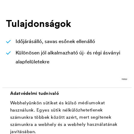
Tulajdonságok
Időjárásálló, savas esőnek ellenálló
Különösen jól alkalmazható új- és régi ásványi
alapfelületekre
A diszperziós összetevőjének köszönhetően
nagyon jó felhordási tulajdonságokkal
rendelkezik
Adatvédelmi tudnivaló
Magas vízpára-áteresztő képesség (V1)
Webhelyünkön sütiket és külső médiumokat
használunk. Egyes sütik nélkülözhetetlenek
Alacsony felületi vízfelvétel (W3)
számunkra többek között azért, mert segítenek
számunkra a webhely és a webhely használatának
CO2 áteresztő, az aljzathoz kovásodással
javításában.