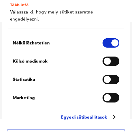
kötődik
Több infó
Válassza ki, hogy mely sütiket szeretné
engedélyezni.
Műszaki adatok
Hozzájárulás
Nélkülözhetetlen
kiválasztása
Külső médiumok
Consumption
150 - 200 ml/m²
Packaging Sizes
5 L / 12 L
Statisztika
Ready
Packaging Sizes
5 L / 12 L
Marketing
MIX
Egyedi sütibeállítások