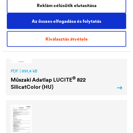
Reklám célúsütik elutasítása
Letöltések
Az összes elfogadása és folytatás
Kiválasztás átvétele
PDF | 891,4 kB
®
Műszaki Adatlap
LUCITE
822
SilicatColor (HU)