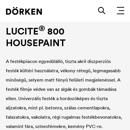
Facade paint
®
LUCITE
800
HOUSEPAINT
A festékpiacon egyedülálló, tiszta akril diszperziós
festék kültéri használatra, vékony rétegű, legmagasabb
minőségű, selyem matt fényű felületi megjelenéssel. A
festék filmje védve van az algák és gombák támadása
ellen. Univerzális festék a hordozóképes és tiszta
aljzatokra, mint pl. betonra, szálas cementlapokra,
falazatokra, vakolatra, régi rugalmas festékbevonatokra,
valamint fára, színesfémekre, kemény PVC-re.