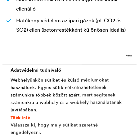
ellenálló
Hatékony védelem az ipari gázok (pl. CO2 és
SO2) ellen (betonfestékként különösen ideális)
Filmvédelemmel erősítve az algák és gombák
ellen
Magas színstabilitás A1 színgaranciával (a BFS
Adatvédelmi tudnivaló
Merkblatt 26 szerint)
Webhelyünkön sütiket és külső médiumokat
Kapilláris hidrofób hatása miatt taszítja a
használunk. Egyes sütik nélkülözhetetlenek
szennyeződést
számunkra többek között azért, mert segítenek
számunkra a webhely és a webhely használatának
Gyorsan szárad, könnyű felhordani és
javításában.
környezetbarát
Több infó
Válassza ki, hogy mely sütiket szeretné
engedélyezni.