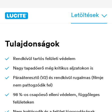
Letöltések
Tulajdonságok
Rendkívül tartós felületi védelem
Nagy tapadóerő még kritikus aljzatokon is
Páraáteresztő (V2) és rendkívül rugalmas (filmje
nem pattogzódik fel)
98 %-os csapóeső elleni védelem, függőleges
felületeken
Nem krétásodik és a felület lúgosodásának