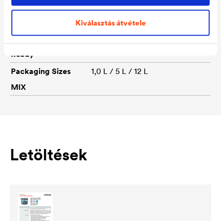
Colour tones
1000 T weiß / 1001 T altweiß /
1021 T teerschwarz
Kiválasztás átvétele
Packaging Sizes
1,0 L / 5 L / 12 L
Ready
Packaging Sizes
1,0 L / 5 L / 12 L
MIX
Letöltések