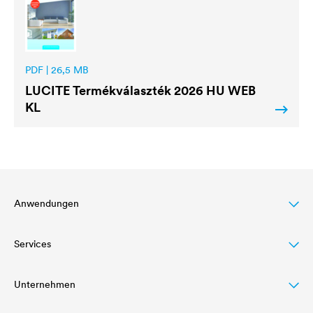
PDF | 26,5 MB
LUCITE
Termékválaszték 2026 HU WEB
KL
Anwendungen
Services
Dachbeschichtung
Holzlasur
Unternehmen
Letöltések