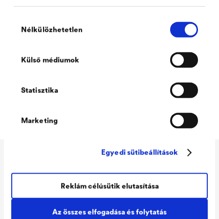
Hozzájárulás
Nélkülözhetetlen
kiválasztása
Külső médiumok
Statisztika
Marketing
Egyedi sütibeállítások
Műszaki adatok
Reklám célúsütik elutasítása
Consumption
110 - 130 ml/m²
Az összes elfogadása és folytatás