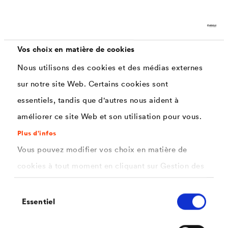
Ils se fixent néanmoins l'objectif d'achever les travaux
de rénovation d'ici l'automne 2020.
Vos choix en matière de cookies
Nous utilisons des cookies et des médias externes
sur notre site Web. Certains cookies sont
À la fin du printemps 2019, les artisans chargés des
essentiels, tandis que d'autres nous aident à
travaux de rénovation se sont penchés sur la structure
améliorer ce site Web et son utilisation pour vous.
du toit car elle devait être améliorée et renforcée. Cela
Plus d'infos
devait impérativement être effectué avant de recouvrir
Vous pouvez modifier vos choix en matière de
le toit de chaume selon toutes les règles de l'artisanat
cookies à tout moment en cliquant sur Gestion des
traditionnel.
cookies. Vous trouverez de plus amples
Sélection
informations dans notre
politique de confidentialité
Essentiel
du
Les travaux du toit ont duré jusqu'au début de
.
consentement
ici
l'automne. Ce qui est remarquable dans ce contexte,