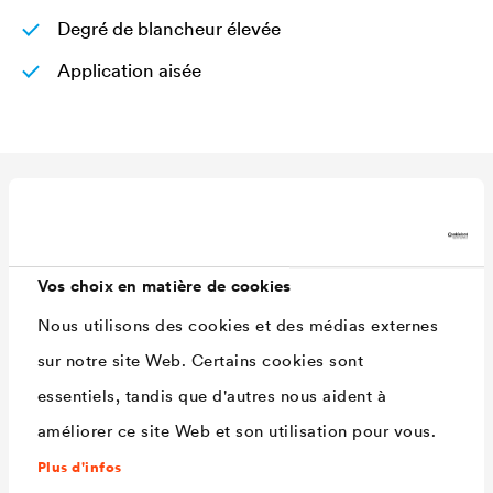
Degré de blancheur élevée
Application aisée
Caractéristiques
techniques
Vos choix en matière de cookies
Nous utilisons des cookies et des médias externes
Rendement
90 - 110 ml/m²
sur notre site Web. Certains cookies sont
Teintes
Blanc
essentiels, tandis que d'autres nous aident à
Conditionnements
1,0 L / 2,5 L
améliorer ce site Web et son utilisation pour vous.
Ready
Plus d'infos