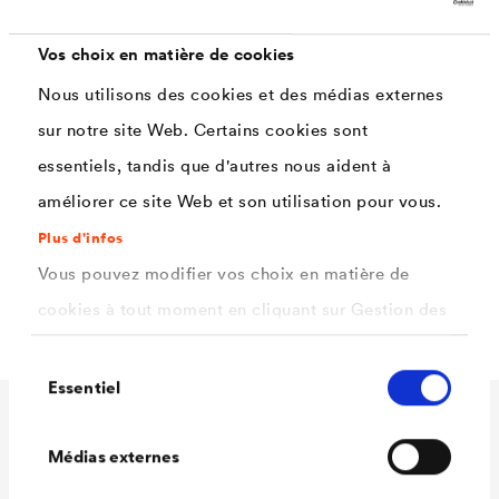
Propriétés
Vos choix en matière de cookies
Nous utilisons des cookies et des médias externes
Excellent pouvoir dissolvant pour un grand
sur notre site Web. Certains cookies sont
nombre de salissures : huiles, graisses, dérivés
essentiels, tandis que d'autres nous aident à
du pétrole, rouille, sels de zinc, suie...
améliorer ce site Web et son utilisation pour vous.
Inodore - Sans COV
Plus d'infos
Biodégradable
Vous pouvez modifier vos choix en matière de
Action antistatique sur le support nettoyé
cookies à tout moment en cliquant sur Gestion des
cookies. Vous trouverez de plus amples
Sélection
informations dans notre
politique de confidentialité
Essentiel
du
.
consentement
ici
Caractéristiques
Sélectionnez les cookies que vous souhaitez
Médias externes
techniques
autoriser.