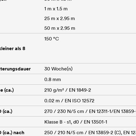
1 m x 1.5 m
25 m x 2.95 m
50 m x 2.95 m
150 °C
einer als 8
tterungsdauer
30 Woche(n)
0.8 mm
 (ca.)
210 g/m² / EN 1849-2
0.02 m / EN ISO 12572
(ca.)
270 / 230 N/5 cm / EN 12311-1/EN 13859-1
Klasse B - s1, d0 / EN 13501-1
(ca.) nach
250 / 210 N/5 cm / EN 13859-2 (C), EN 12