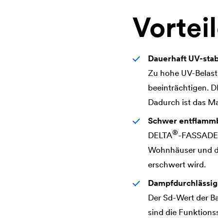
Vortei
Dauerhaft UV-stab
Zu hohe UV-Belast
beeinträchtigen.
D
Dadurch ist das M
Schwer entflamm
®
DELTA
-FASSADE 2
Wohnhäuser und d
erschwert wird.
Dampfdurchlässig
Der Sd-Wert der Ba
sind die Funktion