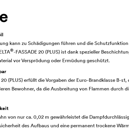
le
il
ung kann zu Schädigungen führen und die Schutzfunktio
®
ELTA
-FASSADE 20 (PLUS) ist dank spezieller Beschichtung
aterial vor Versprödung oder Ermüdung geschützt.
bar
0 (PLUS) erfüllt die Vorgaben der Euro-Brandklasse B-s1, 
eren Bewohner, da die Ausbreitung von Flammen durch d
keit
hn von nur ca. 0,02 m gewährleistet die Dampfdurchlässig
ssicherheit des Aufbaus und eine permanent trockene W