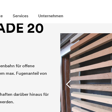
te
Services
Unternehmen
ADE 20
denbahn für offene
nem max. Fugenanteil von
haften darüber hinaus für
 werden.