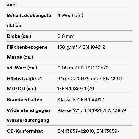
auer
Behelfsdeckungsfu
4 Woche(n)
nktion
Dicke (ca.)
0.6 mm
Flächenbezogene
150 g/m² / EN 1849-2
Masse (ca.)
sd-Wert (ca.)
0.08 m / EN ISO 12572
Höchstzugkraft
340 / 270 N/5 cm / EN 12311-
MD/CD (ca.)
1/EN 13859-1 (A)
Brandverhalten
Klasse E / EN 13501-1
Widerstand gegen
Klasse W1 / EN 1928/EN 13859
Wasserdurchgang
CE-Konformität
EN 13859-1:2010, EN 13859-