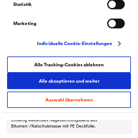
Einseitig klebendes Nagelabdichtungsband von der Rolle
Statistik
zur sicheren Abdichtung von Nagelstellen.
Marketing
Individuelle Cookie-Einstellungen
Alle Tracking-Cookies ablehnen
Alle akzeptieren und weiter
Auswahl übernehmen
®
DELTA
-DICHT-BAND
Einseitig klebendes Nageldichtungsband aus
Bitumen-/Katschukmasse mit PE Deckfolie.