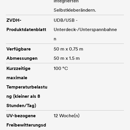
integrierten
Selbstkleberändern.
ZVDH-
UDB/USB -
Produktdatenblatt
Unterdeck-/Unterspannbahne
n
Verfügbare
50 m x 0.75 m
Abmessungen
50 m x 1.5 m
Kurzzeitige
100 °C
maximale
Temperaturbelastu
ng (kleiner als 8
Stunden/Tag)
UV-bezogene
12 Woche(n)
Freibewitterungsd