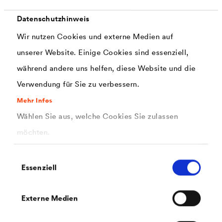
Datenschutzhinweis
®
DELTA
-FLEXX BAND F 100
Wir nutzen Cookies und externe Medien auf
Anschluss- und Abdichtungsband mit hoher Klebkraft bei
gleichzeitig hoher Flexibilität - für Details innen und außen.
unserer Website. Einige Cookies sind essenziell,
während andere uns helfen, diese Website und die
Verwendung für Sie zu verbessern.
Mehr Infos
Wählen Sie aus, welche Cookies Sie zulassen
möchten.
Einwilligungsauswahl
Essenziell
Externe Medien
®
DELTA
-SCHAUM-BAND