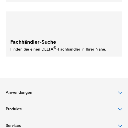
Fachhändler-Suche
®
Finden Sie einen
DELTA
-Fachhändler in Ihrer Nähe.
Anwendungen
Produkte
Steildachschutz
Fassadenschutz & -gestaltung
Services
Dachbahnen