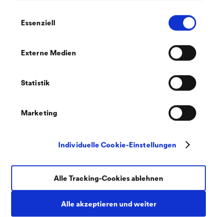
Einwilligungsauswahl
Essenziell
®
DELTA
-FLEXX BAND F 100
Anschluss- und Abdichtungsband mit hoher Klebkraft bei
Externe Medien
gleichzeitig hoher Flexibilität - für Details innen und außen.
Statistik
Marketing
Individuelle Cookie-Einstellungen
Alle Tracking-Cookies ablehnen
Alle akzeptieren und weiter
®