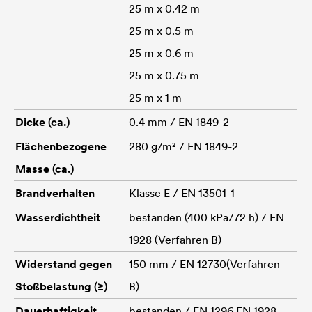
25 m x 0.42 m
25 m x 0.5 m
25 m x 0.6 m
25 m x 0.75 m
25 m x 1 m
Dicke (ca.)
0.4 mm / EN 1849-2
Flächenbezogene
280 g/m² / EN 1849-2
Masse (ca.)
Brandverhalten
Klasse E / EN 13501-1
Wasserdichtheit
bestanden (400 kPa/72 h) / EN
1928 (Verfahren B)
Widerstand gegen
150 mm / EN 12730(Verfahren
Stoßbelastung (≥)
B)
Dauerhaftigkeit
bestanden / EN 1296 EN 1928