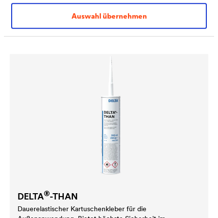
DELTA
-FLEXX-BAND FG 80/150
Klebeband zur Abdichtung schwierigster, dreidimensionaler
Auswahl übernehmen
Details innen und außen, z.B. Ecken, Kanten und
Durchbrüche.
®
DELTA
-THAN
Dauerelastischer Kartuschen­kleber für die