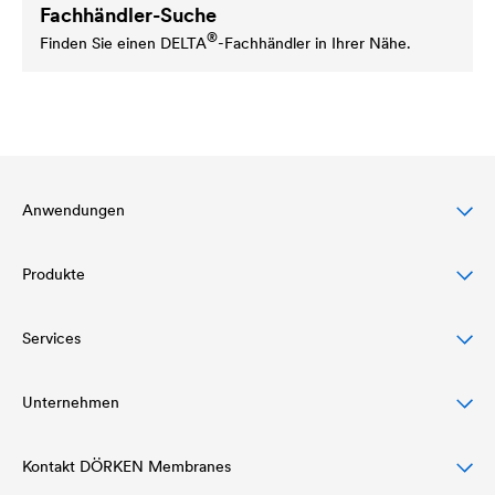
Fachhändler-Suche
®
Finden Sie einen
DELTA
-Fachhändler in Ihrer Nähe.
Anwendungen
Produkte
Steildachschutz
Fassadenschutz & -gestaltung
Services
Dachbahnen
Flachdachschutz & -drainage
Luft- und Dampfsperren
Unternehmen
Download
Bauwerksabdichtung & Drainage
Klebeprogramm und Dachzubehör
Referenzen
Kontakt DÖRKEN Membranes
Struktur