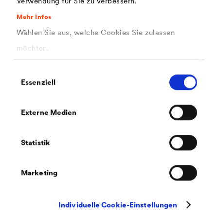
Verwendung für Sie zu verbessern.
PDF | 187,9 kB
Mehr Infos
®
Sicherheitsdatenblatt
LUCITE
300
Wählen Sie aus, welche Cookies Sie zulassen
SilicoDecor 1,2 (DE-CH)
möchten.
Einwilligungsauswahl
Essenziell
Externe Medien
PDF | 186,3 kB
®
Sicherheitsdatenblatt
LUCITE
300
Statistik
SilicoDecor 1,2 (DE-DE)
Marketing
Individuelle Cookie-Einstellungen