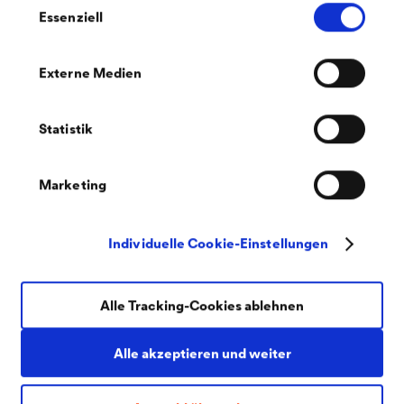
Essenziell
Externe Medien
Statistik
PDF | 216,2 kB
Nachhaltigkeitsdatenblatt
Marketing
®
CWS WERTLACK
Specotherm Aqua
(DE)
Individuelle Cookie-Einstellungen
Alle Tracking-Cookies ablehnen
Alle akzeptieren und weiter
PDF | 4,3 MB