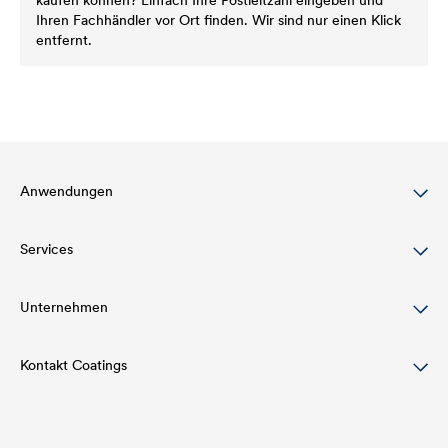
kaufen können? Einfach Ihre Postleitzahl eingeben und
Ihren Fachhändler vor Ort finden. Wir sind nur einen Klick
entfernt.
Anwendungen
Services
Dachbeschichtung
Holzlasur
Unternehmen
Download
Agrarwirtschaft
Referenzen
Kontakt Coatings
Struktur
Automotive
Academy
Innovation
Tel:
+49 2330 63 243