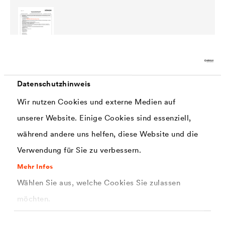
PDF | 149,8 kB
®
Datenschutzhinweis
Sicherheitsdatenblatt
CWS WERTLACK
Specotherm Aqua (DE-CH)
Wir nutzen Cookies und externe Medien auf
unserer Website. Einige Cookies sind essenziell,
während andere uns helfen, diese Website und die
Verwendung für Sie zu verbessern.
Mehr Infos
Wählen Sie aus, welche Cookies Sie zulassen
PDF | 147,8 kB
möchten.
®
Sicherheitsdatenblatt
CWS WERTLACK
Specotherm Aqua (DE-DE)
Einwilligungsauswahl