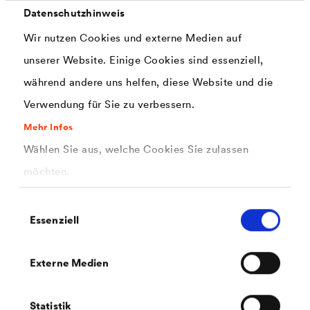
Datenschutzhinweis
Wir nutzen Cookies und externe Medien auf
PDF | 154,9 kB
unserer Website. Einige Cookies sind essenziell,
®
Sicherheitsdatenblatt
LUCITE
129
während andere uns helfen, diese Website und die
HighGloss (DE-BE)
Verwendung für Sie zu verbessern.
Mehr Infos
Wählen Sie aus, welche Cookies Sie zulassen
möchten.
Einwilligungsauswahl
PDF | 158,9 kB
Essenziell
®
Sicherheitsdatenblatt
LUCITE
129
HighGloss (DE-CH)
Externe Medien
Statistik