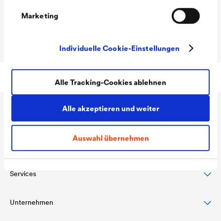
Marketing
Material
Stabilisiertes PVC, beige
Abmessung
ca. 60 x 25 mm (Höhe x Tiefe)
Individuelle Cookie-Einstellungen
Alle Tracking-Cookies ablehnen
Alle akzeptieren und weiter
Anwendungen
Auswahl übernehmen
Produkte
Steildachschutz
Fassadenschutz & -gestaltung
Services
Dachbahnen
Flachdachschutz & -drainage
Luft- und Dampfsperren
Unternehmen
Download